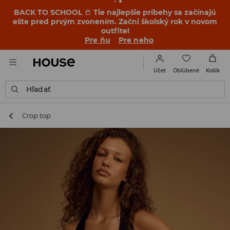
BACK TO SCHOOL
📒
Tie najlepšie príbehy sa začínajú
ešte pred prvým zvonením. Začni školský rok v novom
outfite!
Pre ňu
Pre neho
Obľúbené
Účet
Košík
Hľadať
Crop top