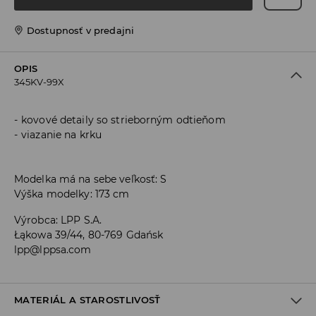
Dostupnosť v predajni
OPIS
345KV-99X
kovové detaily so strieborným odtieňom
viazanie na krku
Modelka má na sebe veľkosť: S
Výška modelky: 173 cm
Výrobca
:
LPP S.A.
Łąkowa 39/44, 80-769 Gdańsk
lpp@lppsa.com
MATERIÁL A STAROSTLIVOSŤ