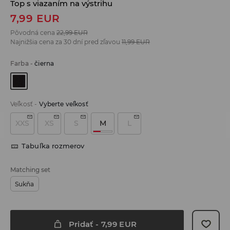
Top s viazaním na výstrihu
7,99
EUR
Pôvodná cena
22,99
EUR
Najnižšia cena za 30 dní pred zľavou
11,99
EUR
Farba
-
čierna
Veľkosť
-
Vyberte veľkosť
XXS
XS
S
M
L
Tabuľka rozmerov
Matching set
Sukňa
Pridať
-
7,99
EUR