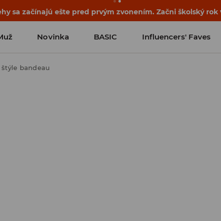
ehy sa začínajú ešte pred prvým zvonením. Začni školský rok
Muž
Novinka
BASIC
Influencers' Faves
 štýle bandeau