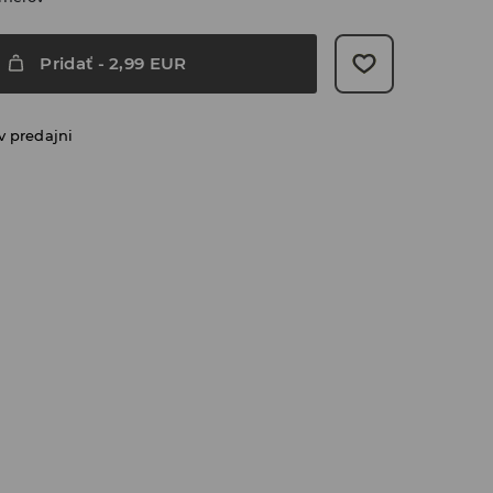
Pridať
-
2,99
EUR
v predajni