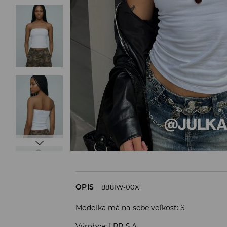
OPIS
888IW-00X
Modelka má na sebe veľkosť: S
Výrobca
:
LPP S.A.