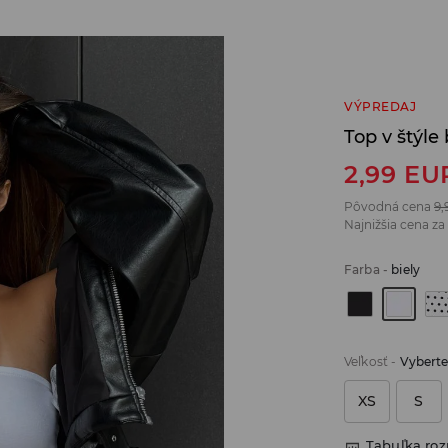
VÝPREDAJ
Top v štýl
2,99
EU
Pôvodná cena
9,
Najnižšia cena za
Farba
-
biely
Veľkosť
-
Vyberte
XS
S
Tabuľka ro