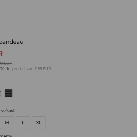
e bandeau
R
99
EUR
 30 dní pred zľavou
5,99
EUR
 veľkosť
M
L
XL
zmerov