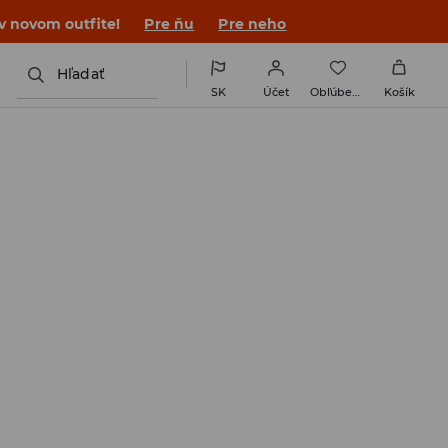
 v novom outfite!
Pre ňu
Pre neho
Hľadať
SK
Účet
Obľúbené
Košík