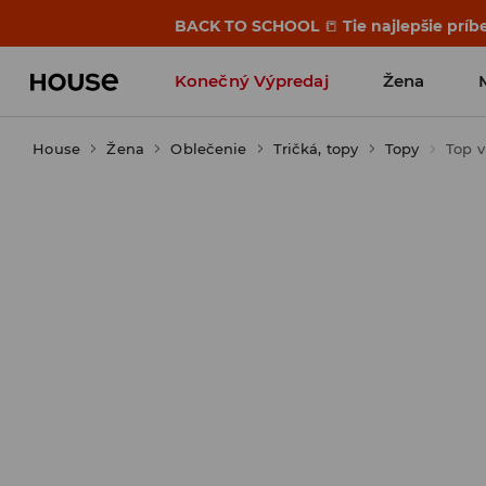
BACK TO SCHOOL
📒
Tie najlepšie príb
Konečný Výpredaj
Žena
House
Žena
Oblečenie
Tričká, topy
Topy
Top v