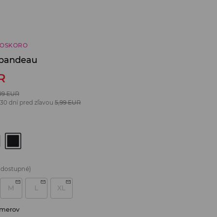
ČOSKORO
e bandeau
R
99
EUR
 30 dní pred zľavou
5,99
EUR
 dostupné)
M
L
XL
zmerov