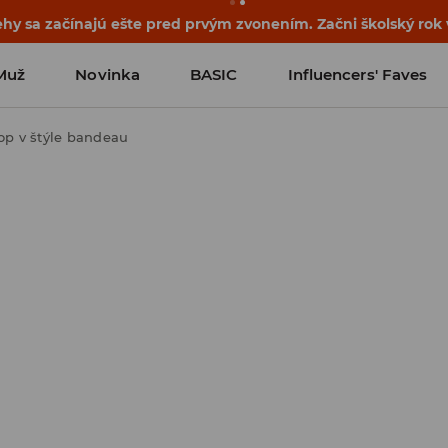
ehy sa začínajú ešte pred prvým zvonením. Začni školský rok
Muž
Novinka
BASIC
Influencers' Faves
op v štýle bandeau