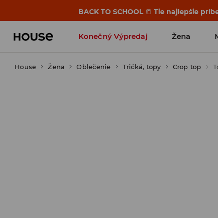
BACK TO SCHOOL
📒
Tie najlepšie príb
Konečný Výpredaj
Žena
House
Žena
Oblečenie
Tričká, topy
Crop top
T