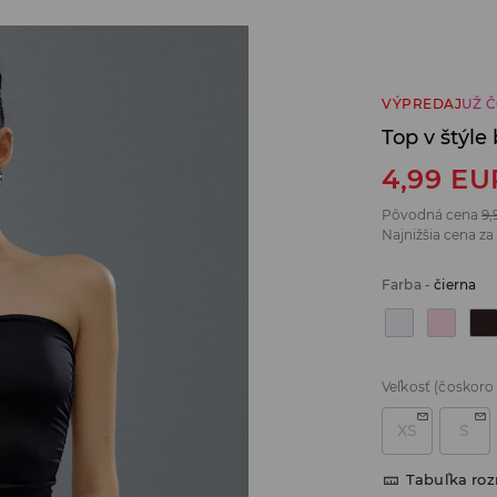
VÝPREDAJ
UŽ 
Top v štýl
4,99
EU
Pôvodná cena
9,
Najnižšia cena za
Farba
-
čierna
Veľkosť
(čoskoro
XS
S
Tabuľka ro