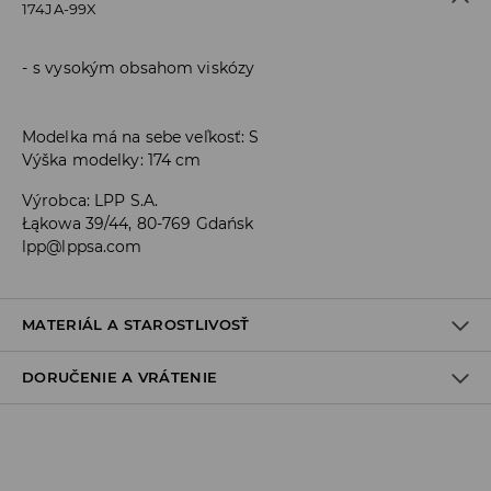
174JA-99X
s vysokým obsahom viskózy
Modelka má na sebe veľkosť: S
Výška modelky: 174 cm
Výrobca
:
LPP S.A.
Łąkowa 39/44, 80-769 Gdańsk
lpp@lppsa.com
MATERIÁL A STAROSTLIVOSŤ
DORUČENIE A VRÁTENIE
PRVÝ MATERIÁL
:
95% VISKÓZA, 5% ELASTAN
PRAŤ S PODOBNÝMI FARBAMI
Zásada dodania
VÝROBOK SA NESMIE BIELIŤ
Osobný odber v predajni