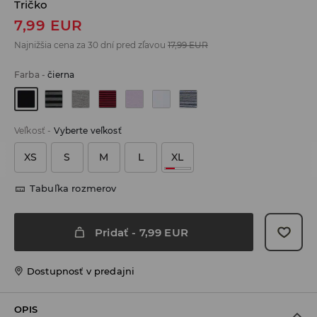
Tričko
7,99
EUR
Najnižšia cena za 30 dní pred zľavou
17,99
EUR
Farba
-
čierna
Veľkosť
-
Vyberte veľkosť
XS
S
M
L
XL
Tabuľka rozmerov
Pridať
-
7,99
EUR
Dostupnosť v predajni
OPIS