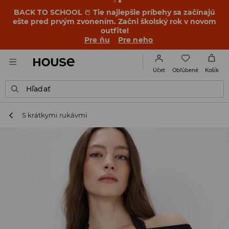
BACK TO SCHOOL
📒
Tie najlepšie príbehy sa začínajú
ešte pred prvým zvonením. Začni školský rok v novom
outfite!
Pre ňu
Pre neho
Obľúbené
Účet
Košík
Hľadať
S krátkymi rukávmi