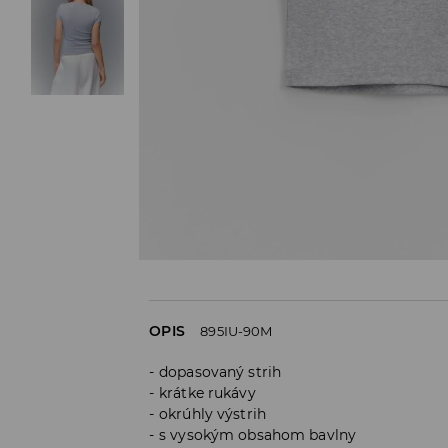
OPIS
895IU-90M
dopasovaný strih
krátke rukávy
okrúhly výstrih
s vysokým obsahom bavlny