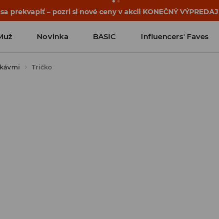
 sa prekvapiť – pozri si nové ceny v akcii KONEČNÝ VÝPREDAJ
Muž
Novinka
BASIC
Influencers' Faves
ukávmi
Tričko