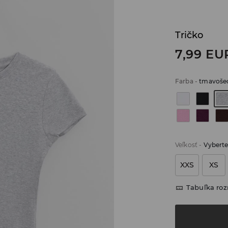
Tričko
7,99
EU
Farba
-
tmavoše
Veľkosť
-
Vyberte
XXS
XS
Tabuľka ro