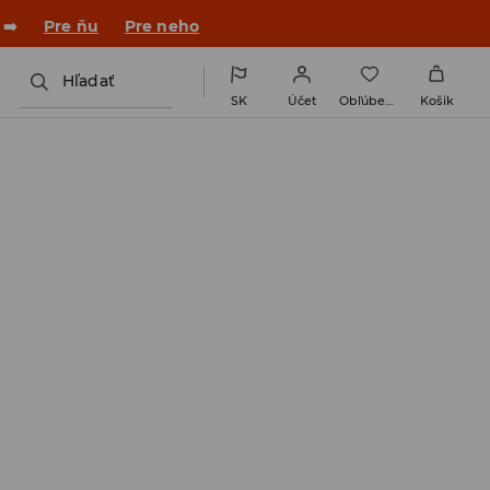
 ➡️
Pre ňu
Pre neho
Hľadať
SK
Účet
Obľúbené
Košík