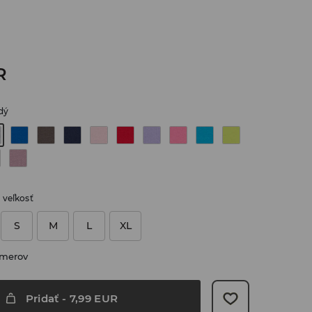
R
dý
 veľkosť
S
M
L
XL
zmerov
Pridať
-
7,99
EUR