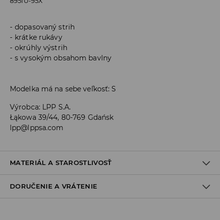
895IU-95X
dopasovaný strih
krátke rukávy
okrúhly výstrih
s vysokým obsahom bavlny
Modelka má na sebe veľkosť: S
Výrobca
:
LPP S.A.
Łąkowa 39/44, 80-769 Gdańsk
lpp@lppsa.com
MATERIÁL A STAROSTLIVOSŤ
DORUČENIE A VRÁTENIE
PRVÝ MATERIÁL
:
95% BAVLNA, 5% ELASTAN
ŽEHLIŤ NARUBY
Zásada dodania