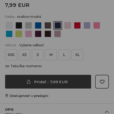
7,99
EUR
Farba
-
oceľovo modrá
Veľkosť
-
Vyberte veľkosť
XXS
XS
S
M
L
XL
Tabuľka rozmerov
Pridať
-
7,99
EUR
Dostupnosť v predajni
OPIS