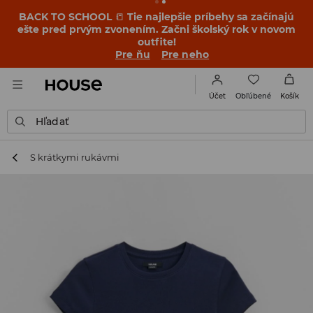
BACK TO SCHOOL
📒
Tie najlepšie príbehy sa začínajú
ešte pred prvým zvonením. Začni školský rok v novom
outfite!
Pre ňu
Pre neho
Obľúbené
Účet
Košík
Hľadať
S krátkymi rukávmi