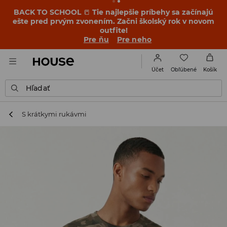
BACK TO SCHOOL
📒
Tie najlepšie príbehy sa začínajú
ešte pred prvým zvonením. Začni školský rok v novom
outfite!
Pre ňu
Pre neho
Obľúbené
Účet
Košík
Hľadať
S krátkymi rukávmi