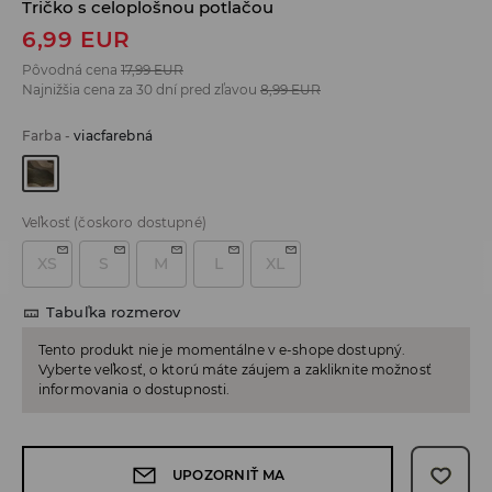
Tričko s celoplošnou potlačou
6,99
EUR
Pôvodná cena
17,99
EUR
Najnižšia cena za 30 dní pred zľavou
8,99
EUR
Farba
-
viacfarebná
Veľkosť
(čoskoro dostupné)
XS
S
M
L
XL
Tabuľka rozmerov
Tento produkt nie je momentálne v e-shope dostupný.
Vyberte veľkosť, o ktorú máte záujem a zakliknite možnosť
informovania o dostupnosti.
UPOZORNIŤ MA