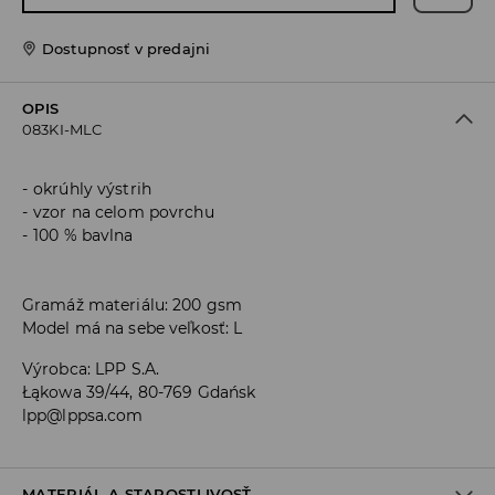
Dostupnosť v predajni
OPIS
083KI-MLC
okrúhly výstrih
vzor na celom povrchu
100 % bavlna
Gramáž materiálu: 200 gsm
Model má na sebe veľkosť: L
Výrobca
:
LPP S.A.
Łąkowa 39/44, 80-769 Gdańsk
lpp@lppsa.com
MATERIÁL A STAROSTLIVOSŤ