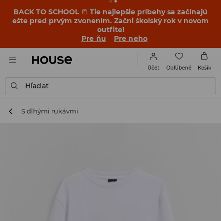
BACK TO SCHOOL
📒
Tie najlepšie príbehy sa začínajú
ešte pred prvým zvonením. Začni školský rok v novom
outfite!
Pre ňu
Pre neho
Obľúbené
Účet
Košík
Hľadať
S dlhými rukávmi