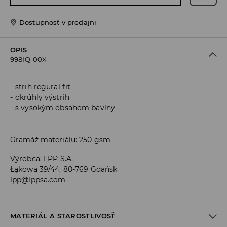
Dostupnosť v predajni
OPIS
998IQ-00X
strih regural fit
okrúhly výstrih
s vysokým obsahom bavlny
Gramáž materiálu: 250 gsm
Výrobca
:
LPP S.A.
Łąkowa 39/44, 80-769 Gdańsk
lpp@lppsa.com
MATERIÁL A STAROSTLIVOSŤ