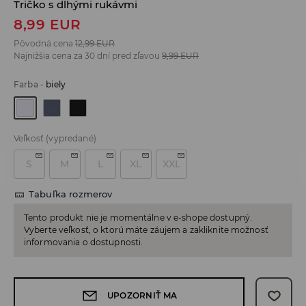
Tričko s dlhými rukávmi
8,99
EUR
Pôvodná cena
12,99
EUR
Najnižšia cena za 30 dní pred zľavou
9,99
EUR
Farba
-
biely
Veľkosť
(vypredané)
S
M
L
XL
XXL
Tabuľka rozmerov
Tento produkt nie je momentálne v e-shope dostupný.
Vyberte veľkosť, o ktorú máte záujem a zakliknite možnosť
informovania o dostupnosti.
UPOZORNIŤ MA