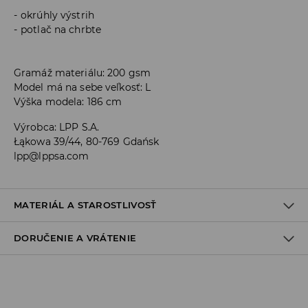
okrúhly výstrih
potlač na chrbte
Gramáž materiálu: 200 gsm
Model má na sebe veľkosť: L
Výška modela: 186 cm
Výrobca
:
LPP S.A.
Łąkowa 39/44, 80-769 Gdańsk
lpp@lppsa.com
MATERIÁL A STAROSTLIVOSŤ
DORUČENIE A VRÁTENIE
100% BAVLNA
Zásada dodania
Osobný odber v predajni