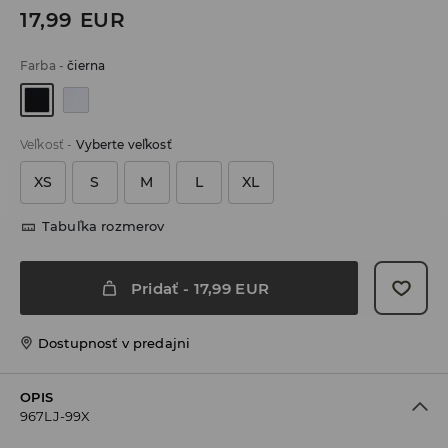
17,99
EUR
Farba
-
čierna
Veľkosť
-
Vyberte veľkosť
XS
S
M
L
XL
Tabuľka rozmerov
Pridať
-
17,99
EUR
Dostupnosť v predajni
OPIS
967LJ-99X