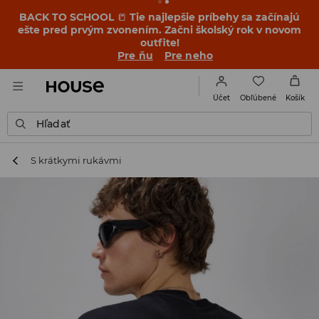
BACK TO SCHOOL
📒
Tie najlepšie príbehy sa začínajú
ešte pred prvým zvonením. Začni školský rok v novom
outfite!
Pre ňu
Pre neho
Obľúbené
Účet
Košík
Hľadať
S krátkymi rukávmi