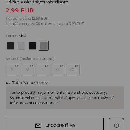
Tričko s okrúhlym výstrihom
2,99
EUR
Pôvodná cena
12,99
EUR
Najnižšia cena za 30 dní pred zľavou
3,99
EUR
Farba
-
sivá
Veľkosť
(čoskoro dostupné)
S
M
L
XL
XXL
Tabuľka rozmerov
Tento produkt nie je momentálne v e-shope dostupný.
Vyberte veľkosť, o ktorú máte záujem a zakliknite možnosť
informovania o dostupnosti.
UPOZORNIŤ MA