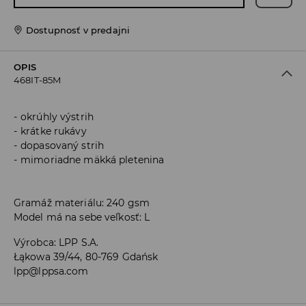
Dostupnosť v predajni
OPIS
468IT-85M
okrúhly výstrih
krátke rukávy
dopasovaný strih
mimoriadne mäkká pletenina
Gramáž materiálu: 240 gsm
Model má na sebe veľkosť: L
Výrobca
:
LPP S.A.
Łąkowa 39/44, 80-769 Gdańsk
lpp@lppsa.com