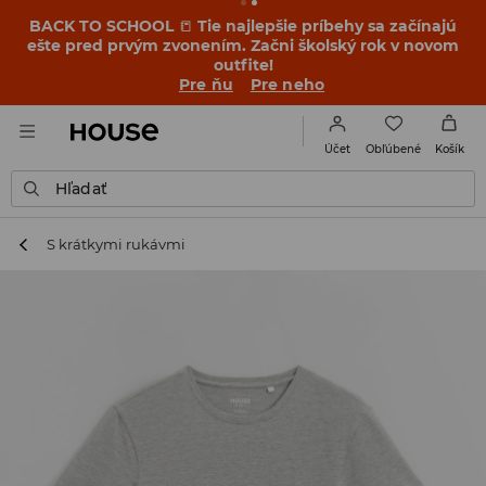
BACK TO SCHOOL
📒
Tie najlepšie príbehy sa začínajú
ešte pred prvým zvonením. Začni školský rok v novom
outfite!
Pre ňu
Pre neho
Obľúbené
Účet
Košík
Hľadať
S krátkymi rukávmi