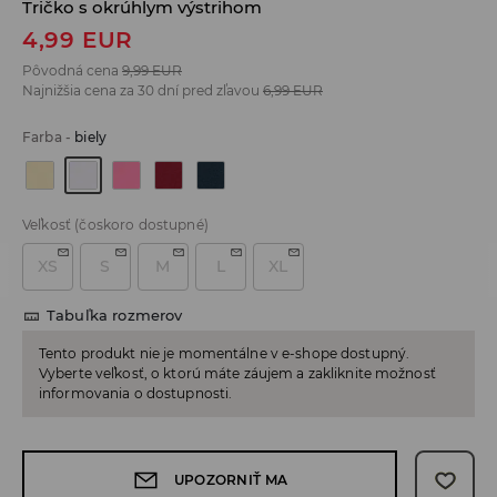
Tričko s okrúhlym výstrihom
4,99
EUR
Pôvodná cena
9,99
EUR
Najnižšia cena za 30 dní pred zľavou
6,99
EUR
Farba
-
biely
Veľkosť
(čoskoro dostupné)
XS
S
M
L
XL
Tabuľka rozmerov
Tento produkt nie je momentálne v e-shope dostupný.
Vyberte veľkosť, o ktorú máte záujem a zakliknite možnosť
informovania o dostupnosti.
UPOZORNIŤ MA