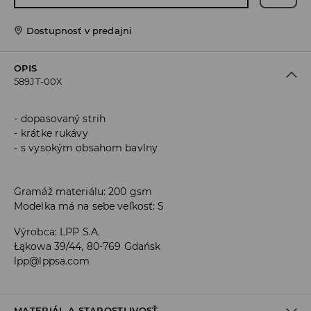
Dostupnosť v predajni
OPIS
589JT-00X
dopasovaný strih
krátke rukávy
s vysokým obsahom bavlny
Gramáž materiálu: 200 gsm
Modelka má na sebe veľkosť: S
Výrobca
:
LPP S.A.
Łąkowa 39/44, 80-769 Gdańsk
lpp@lppsa.com
MATERIÁL A STAROSTLIVOSŤ