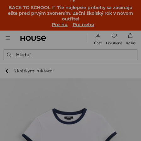
BACK TO SCHOOL
📒
Tie najlepšie príbehy sa začínajú
ešte pred prvým zvonením. Začni školský rok v novom
outfite!
Pre ňu
Pre neho
Obľúbené
Účet
Košík
Hľadať
S krátkymi rukávmi