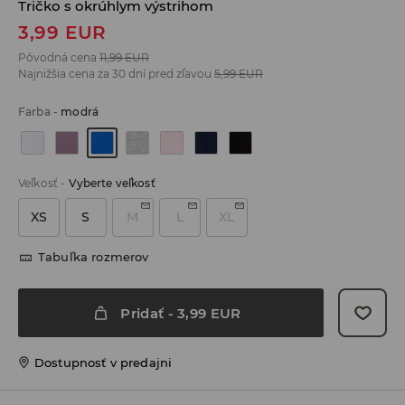
Tričko s okrúhlym výstrihom
3,99
EUR
Pôvodná cena
11,99
EUR
Najnižšia cena za 30 dní pred zľavou
5,99
EUR
Farba
-
modrá
Veľkosť
-
Vyberte veľkosť
XS
S
M
L
XL
Tabuľka rozmerov
Pridať
-
3,99
EUR
Dostupnosť v predajni