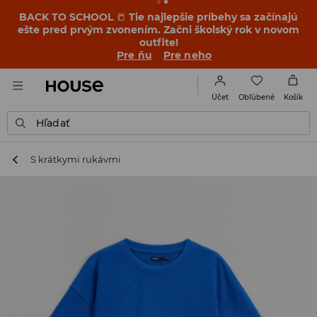
BACK TO SCHOOL
📒
Tie najlepšie príbehy sa začínajú
ešte pred prvým zvonením. Začni školský rok v novom
outfite!
Pre ňu
Pre neho
Obľúbené
Účet
Košík
Hľadať
S krátkymi rukávmi