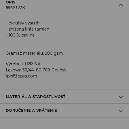
OPIS
896IU-55X
okrúhly výstrih
znížená línia ramien
100 % bavlna
Gramáž materiálu: 200 gsm
Výrobca
:
LPP S.A.
Łąkowa 39/44, 80-769 Gdańsk
lpp@lppsa.com
MATERIÁL A STAROSTLIVOSŤ
DORUČENIE A VRÁTENIE
PRVÝ MATERIÁL
:
100% BAVLNA
ŽEHLIŤ NARUBY
Zásada dodania