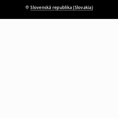
Slovenská republika (Slovakia)
Ostatní zákazníci si tiež vybrali
Tričko s okrúhlym výstrihom
Tričko s okrúhlym výstrihom