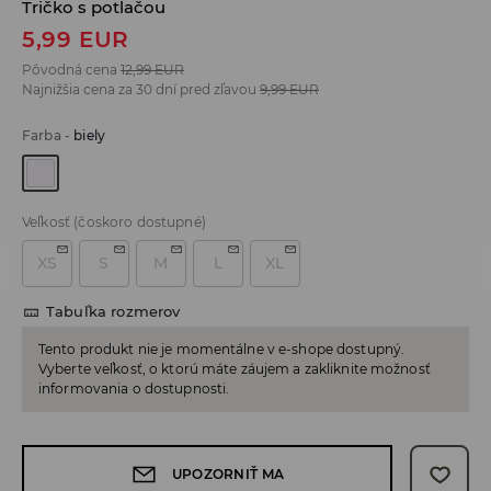
Tričko s potlačou
5,99
EUR
Pôvodná cena
12,99
EUR
Najnižšia cena za 30 dní pred zľavou
9,99
EUR
Farba
-
biely
Veľkosť
(čoskoro dostupné)
XS
S
M
L
XL
Tabuľka rozmerov
Tento produkt nie je momentálne v e-shope dostupný.
Vyberte veľkosť, o ktorú máte záujem a zakliknite možnosť
informovania o dostupnosti.
UPOZORNIŤ MA