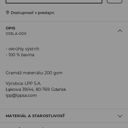
Dostupnosť v predajni
OPIS
053LA-00X
okrúhly výstrih
100 % bavlna
Gramáž materiálu: 200 gsm
Výrobca
:
LPP S.A.
Łąkowa 39/44, 80-769 Gdańsk
lpp@lppsa.com
MATERIÁL A STAROSTLIVOSŤ