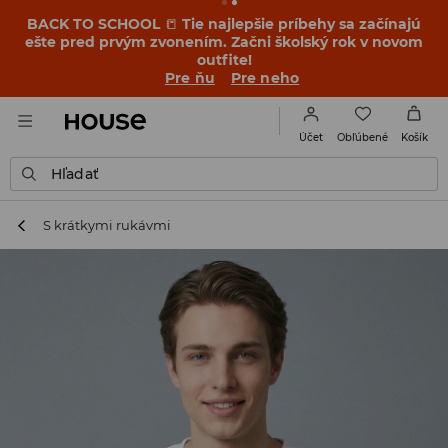
OMG, to je lacné! Nechaj sa prekvapiť – pozri si nové
ceny v akcii KONEČNÝ VÝPREDAJ ➡️
Pre ňu
Pre neho
Obľúbené
Účet
Košík
Hľadať
S krátkymi rukávmi