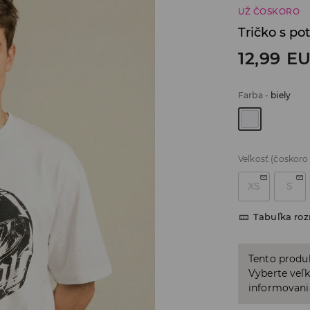
UŽ ČOSKORO
Tričko s po
12,99
E
Farba
-
biely
Veľkosť
(čoskoro
XS
S
Tabuľka ro
Tento produ
Vyberte veľk
informovani