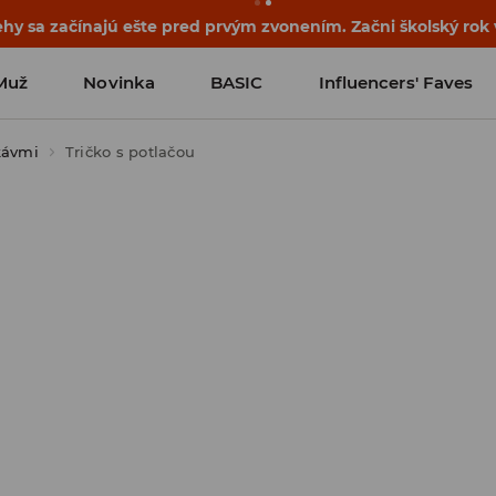
hy sa začínajú ešte pred prvým zvonením. Začni školský rok 
Muž
Novinka
BASIC
Influencers' Faves
kávmi
Tričko s potlačou