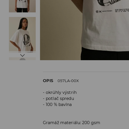
OPIS
057LA-00X
okrúhly výstrih
potlač spredu
100 % bavlna
Gramáž materiálu: 200 gsm