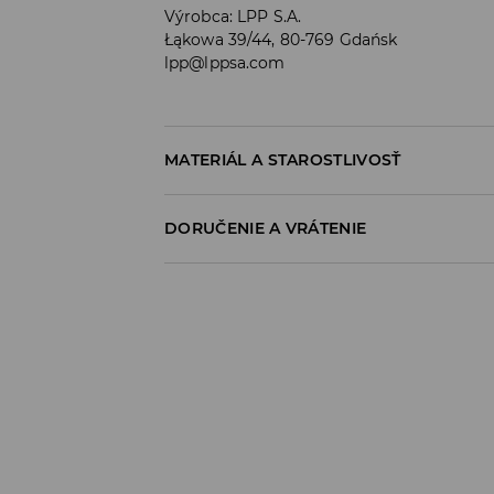
Výrobca
:
LPP S.A.
Łąkowa 39/44, 80-769 Gdańsk
lpp@lppsa.com
MATERIÁL A STAROSTLIVOSŤ
100% BAVLNA
DORUČENIE A VRÁTENIE
Zásada dodania
Osobný odber v predajni
ZADARMO
1-6 pracovné dni
SPS balíkovo (Online platba)
do 37 EUR - 2,99 EUR (vrátane DPH)
nad 37 EUR -
ZADARMO
1-6 pracovné dni