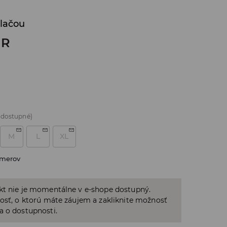
tlačou
UR
 dostupné)
M
L
XL
zmerov
kt nie je momentálne v e-shope dostupný.
osť, o ktorú máte záujem a zakliknite možnosť
a o dostupnosti.