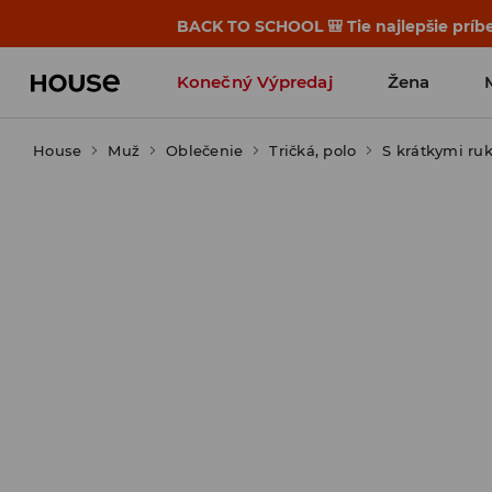
BACK TO SCHOOL 🎒 Tie najlepšie príbe
Konečný Výpredaj
Žena
House
Muž
Oblečenie
Tričká, polo
S krátkymi ru