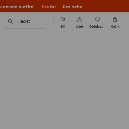
v novom outfite!
Pre ňu
Pre neho
Hľadať
SK
Účet
Obľúbené
Košík