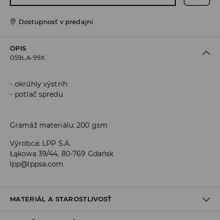
Dostupnosť v predajni
OPIS
059LA-99X
okrúhly výstrih
potlač spredu
Gramáž materiálu: 200 gsm
Výrobca
:
LPP S.A.
Łąkowa 39/44, 80-769 Gdańsk
lpp@lppsa.com
MATERIÁL A STAROSTLIVOSŤ