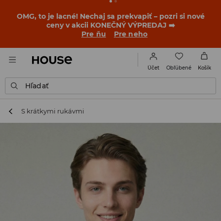
OMG, to je lacné! Nechaj sa prekvapiť – pozri si nové
ceny v akcii KONEČNÝ VÝPREDAJ ➡️
Pre ňu
Pre neho
Obľúbené
Účet
Košík
Hľadať
S krátkymi rukávmi