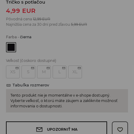
Tričko s potlačou
4,99
EUR
Pôvodná cena
12,99
EUR
Najnižšia cena za 30 dní pred zľavou
5,99
EUR
Farba
-
čierna
Veľkosť
(čoskoro dostupné)
XS
S
M
L
XL
Tabuľka rozmerov
Tento produkt nie je momentálne v e-shope dostupný.
Vyberte veľkosť, o ktorú máte záujem a zakliknite možnosť
informovania o dostupnosti.
UPOZORNIŤ MA