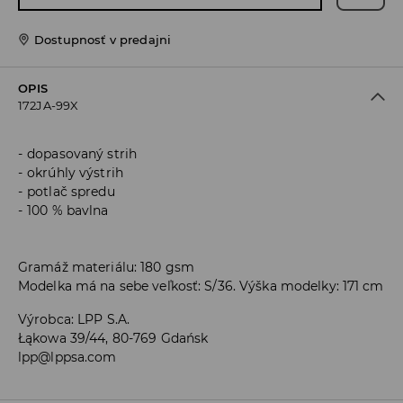
Dostupnosť v predajni
OPIS
172JA-99X
dopasovaný strih
okrúhly výstrih
potlač spredu
100 % bavlna
Gramáž materiálu: 180 gsm
Modelka má na sebe veľkosť: S/36. Výška modelky: 171 cm
Výrobca
:
LPP S.A.
Łąkowa 39/44, 80-769 Gdańsk
lpp@lppsa.com