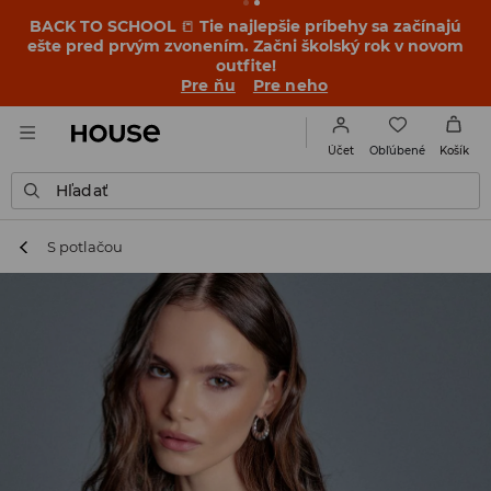
BACK TO SCHOOL
📒
Tie najlepšie príbehy sa začínajú
ešte pred prvým zvonením. Začni školský rok v novom
outfite!
Pre ňu
Pre neho
Obľúbené
Účet
Košík
Hľadať
S potlačou