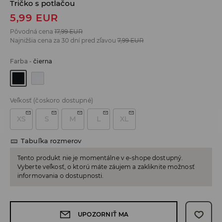
Tričko s potlačou
5,99
EUR
Pôvodná cena
17,99
EUR
Najnižšia cena za 30 dní pred zľavou
7,99
EUR
Farba
-
čierna
Veľkosť
(čoskoro dostupné)
XS
S
M
L
XL
Tabuľka rozmerov
Tento produkt nie je momentálne v e-shope dostupný.
Vyberte veľkosť, o ktorú máte záujem a zakliknite možnosť
informovania o dostupnosti.
UPOZORNIŤ MA