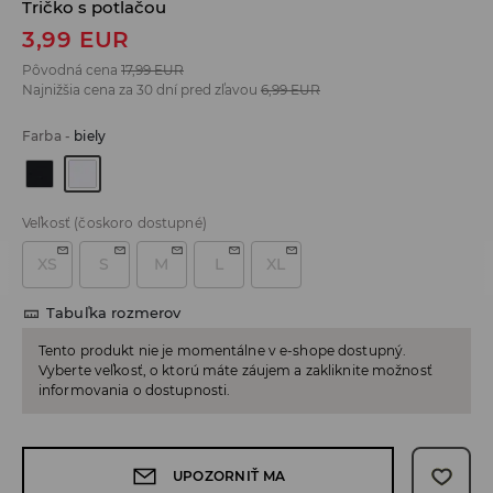
Tričko s potlačou
3,99
EUR
Pôvodná cena
17,99
EUR
Najnižšia cena za 30 dní pred zľavou
6,99
EUR
Farba
-
biely
Veľkosť
(čoskoro dostupné)
XS
S
M
L
XL
Tabuľka rozmerov
Tento produkt nie je momentálne v e-shope dostupný.
Vyberte veľkosť, o ktorú máte záujem a zakliknite možnosť
informovania o dostupnosti.
UPOZORNIŤ MA