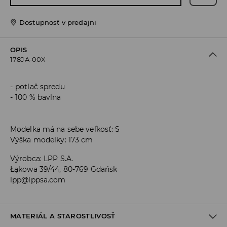
Dostupnosť v predajni
OPIS
178JA-00X
potlač spredu
100 % bavlna
Modelka má na sebe veľkosť: S
Výška modelky: 173 cm
Výrobca
:
LPP S.A.
Łąkowa 39/44, 80-769 Gdańsk
lpp@lppsa.com
MATERIÁL A STAROSTLIVOSŤ