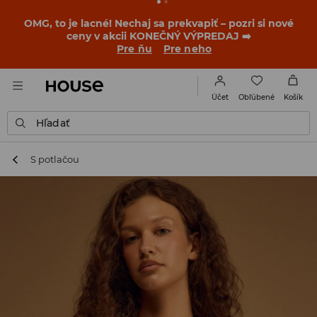
BACK TO SCHOOL
📒
Tie najlepšie príbehy sa začínajú
ešte pred prvým zvonením. Začni školský rok v novom
outfite!
Pre ňu
Pre neho
Obľúbené
Účet
Košík
Hľadať
S potlačou