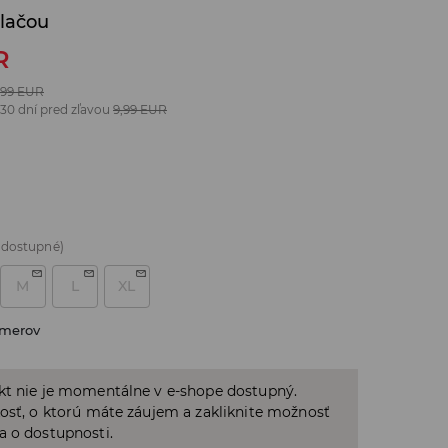
tlačou
R
,99
EUR
 30 dní pred zľavou
9,99
EUR
 dostupné)
M
L
XL
zmerov
kt nie je momentálne v e-shope dostupný.
osť, o ktorú máte záujem a zakliknite možnosť
a o dostupnosti.