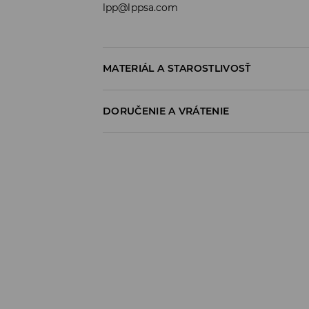
lpp@lppsa.com
MATERIÁL A STAROSTLIVOSŤ
100% BAVLNA
DORUČENIE A VRÁTENIE
Zásada dodania
Osobný odber v predajni
ZADARMO
1-6 pracovné dni
SPS balíkovo (Online platba)
do 37 EUR - 2,99 EUR (vrátane DPH)
nad 37 EUR -
ZADARMO
1-6 pracovné dni
Packeta výdajné miesto (Online platba)
do 37 EUR - 3,49 EUR (vrátane DPH)
nad 37 EUR -
ZADARMO