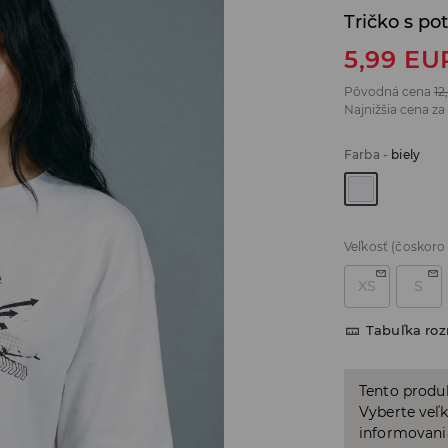
Tričko s po
5,99
EU
Pôvodná cena
12
Najnižšia cena za
Farba
-
biely
Veľkosť
(čoskoro
XS
S
Tabuľka ro
Tento produ
Vyberte veľk
informovani