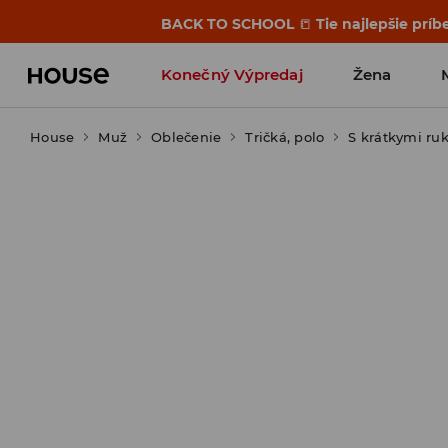
BACK TO SCHOOL
📒
Tie najlepšie príb
Konečný Výpredaj
Žena
House
Muž
Oblečenie
Tričká, polo
S krátkymi ru