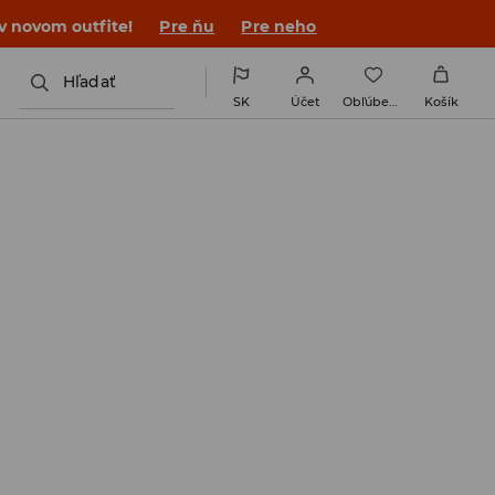
 v novom outfite!
Pre ňu
Pre neho
Hľadať
SK
Účet
Obľúbené
Košík