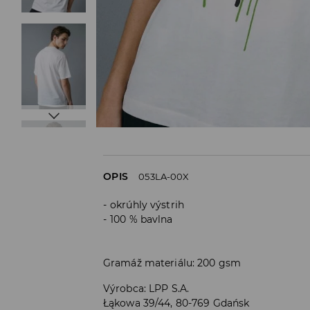
OPIS
053LA-00X
okrúhly výstrih
100 % bavlna
Gramáž materiálu: 200 gsm
Výrobca
:
LPP S.A.
Łąkowa 39/44, 80-769 Gdańsk