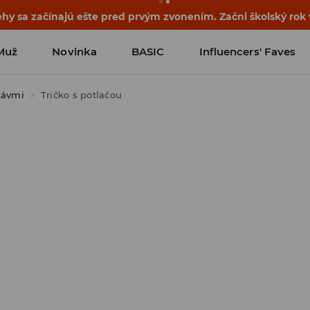
ehy sa začínajú ešte pred prvým zvonením. Začni školský rok
Muž
Novinka
BASIC
Influencers' Faves
kávmi
Tričko s potlačou