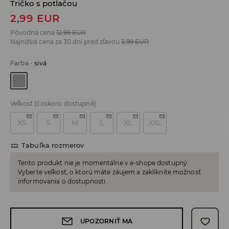
Tričko s potlačou
2,99
EUR
Pôvodná cena
12,99
EUR
Najnižšia cena za 30 dní pred zľavou
3,99
EUR
Farba
-
sivá
Veľkosť
(čoskoro dostupné)
XS
S
M
L
XL
XXL
Tabuľka rozmerov
Tento produkt nie je momentálne v e-shope dostupný.
Vyberte veľkosť, o ktorú máte záujem a zakliknite možnosť
informovania o dostupnosti.
UPOZORNIŤ MA