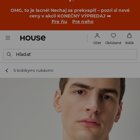
OMG, to je lacné! Nechaj sa prekvapiť – pozri si nové
ceny v akcii KONEČNÝ VÝPREDAJ ➡️
Pre ňu
Pre neho
Obľúbené
Účet
Košík
Hľadať
S krátkymi rukávmi