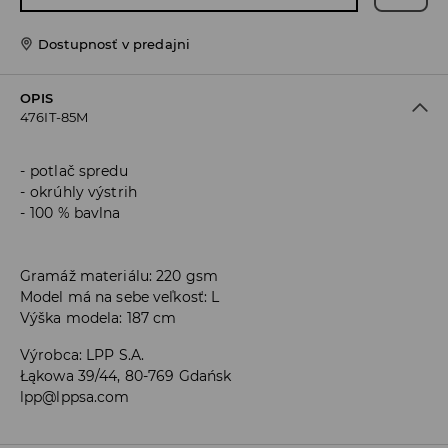
Dostupnosť v predajni
OPIS
476IT-85M
potlač spredu
okrúhly výstrih
100 % bavlna
Gramáž materiálu: 220 gsm
Model má na sebe veľkosť: L
Výška modela: 187 cm
Výrobca
:
LPP S.A.
Łąkowa 39/44, 80-769 Gdańsk
lpp@lppsa.com