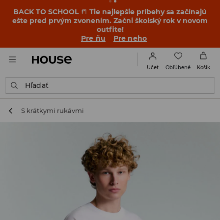
BACK TO SCHOOL
📒
Tie najlepšie príbehy sa začínajú
ešte pred prvým zvonením. Začni školský rok v novom
outfite!
Pre ňu
Pre neho
Obľúbené
Účet
Košík
Hľadať
S krátkymi rukávmi