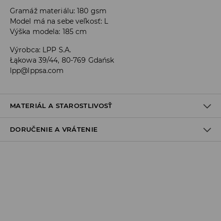
Gramáž materiálu: 180 gsm
Model má na sebe veľkosť: L
Výška modela: 185 cm
Výrobca
:
LPP S.A.
Łąkowa 39/44, 80-769 Gdańsk
lpp@lppsa.com
MATERIÁL A STAROSTLIVOSŤ
DORUČENIE A VRÁTENIE
100% BAVLNA
Zásada dodania
Osobný odber v predajni
ZADARMO
1-6 pracovné dni
SPS balíkovo (Online platba)
do 37 EUR - 2,99 EUR (vrátane DPH)