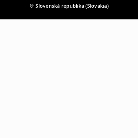
Slovenská republika (Slovakia)
Ostatní zákazníci si tiež vybrali
Tričko s potlačou
Tričko s potlačou