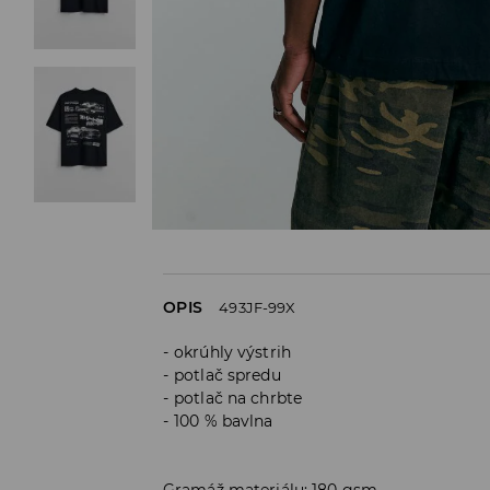
OPIS
493JF-99X
okrúhly výstrih
potlač spredu
potlač na chrbte
100 % bavlna