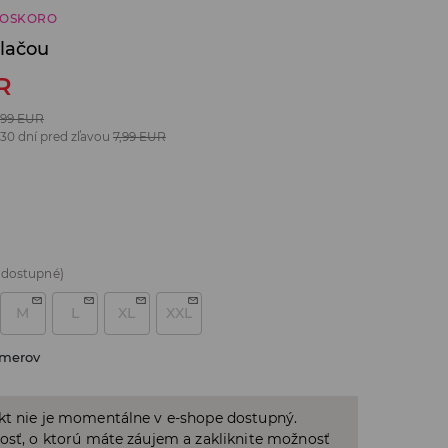
ČOSKORO
tlačou
R
,99
EUR
 30 dní pred zľavou
7,99
EUR
 dostupné)
M
L
XL
XXL
zmerov
kt nie je momentálne v e-shope dostupný.
osť, o ktorú máte záujem a zakliknite možnosť