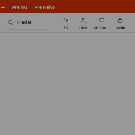
 v novom outfite!
Pre ňu
Pre neho
Hľadať
SK
Účet
Obľúbené
Košík