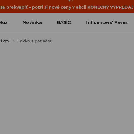
ehy sa začínajú ešte pred prvým zvonením. Začni školský rok
Muž
Novinka
BASIC
Influencers' Faves
kávmi
Tričko s potlačou