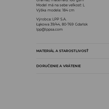
Gramáž materiálu: 180 gsm
Model má na sebe veľkosť: L
Výška modela: 184 cm
Výrobca
:
LPP S.A.
Łąkowa 39/44, 80-769 Gdańsk
lpp@lppsa.com
MATERIÁL A STAROSTLIVOSŤ
100% BAVLNA
DORUČENIE A VRÁTENIE
Zásada dodania
Osobný odber v predajni
ZADARMO
1-6 pracovné dni
SPS balíkovo (Online platba)