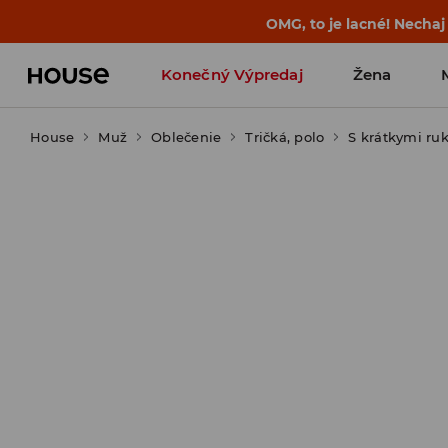
BACK TO SCHOOL
📒
Tie najlepšie príb
Konečný Výpredaj
Žena
House
Muž
Oblečenie
Tričká, polo
S krátkymi ru