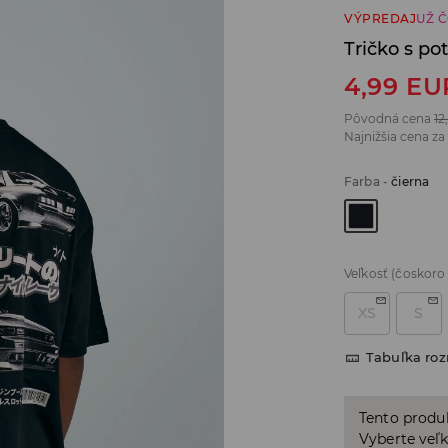
VÝPREDAJ
UŽ 
Tričko s po
4,99
EU
Pôvodná cena
12
Najnižšia cena za
Farba
-
čierna
Veľkosť
(čoskoro
XS
S
Tabuľka ro
Tento produ
Vyberte veľk