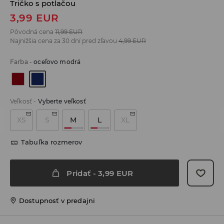
Tričko s potlačou
3,99
EUR
Pôvodná cena
11,99
EUR
Najnižšia cena za 30 dní pred zľavou
4,99
EUR
Farba
-
oceľovo modrá
Veľkosť
-
Vyberte veľkosť
XS
S
M
L
XL
Tabuľka rozmerov
Pridať
-
3,99
EUR
Dostupnosť v predajni