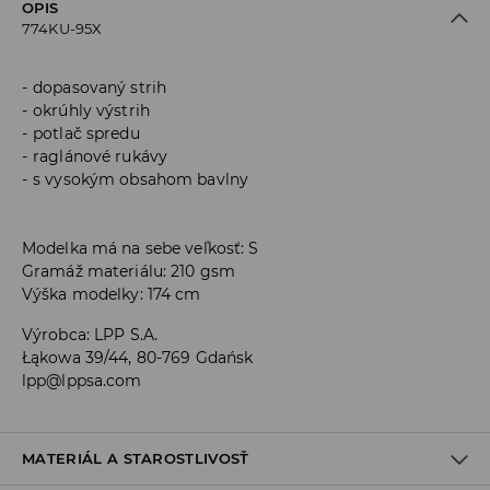
OPIS
774KU-95X
dopasovaný strih
okrúhly výstrih
potlač spredu
raglánové rukávy
s vysokým obsahom bavlny
Modelka má na sebe veľkosť: S
Gramáž materiálu: 210 gsm
Výška modelky: 174 cm
Výrobca
:
LPP S.A.
Łąkowa 39/44, 80-769 Gdańsk
lpp@lppsa.com
MATERIÁL A STAROSTLIVOSŤ