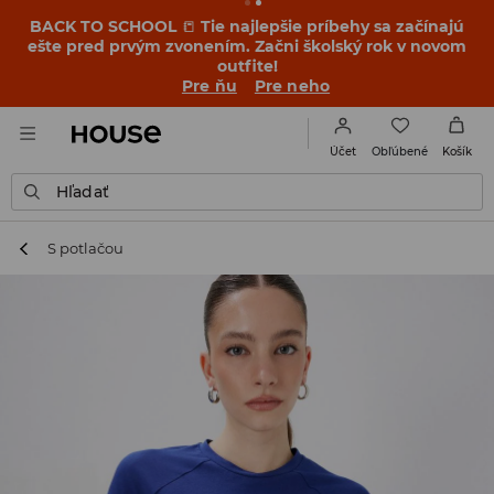
BACK TO SCHOOL
📒
Tie najlepšie príbehy sa začínajú
ešte pred prvým zvonením. Začni školský rok v novom
outfite!
Pre ňu
Pre neho
Obľúbené
Účet
Košík
Hľadať
S potlačou