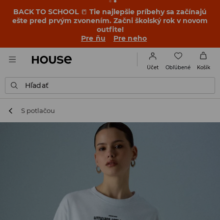
BACK TO SCHOOL
📒
Tie najlepšie príbehy sa začínajú
ešte pred prvým zvonením. Začni školský rok v novom
outfite!
Pre ňu
Pre neho
Obľúbené
Účet
Košík
Hľadať
S potlačou