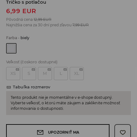
Tričko s potlačou
6,99
EUR
Pôvodná cena
12,99
EUR
Najnižšia cena za 30 dní pred zľavou
7,99
EUR
Farba
-
biely
Veľkosť
(čoskoro dostupné)
XS
S
M
L
XL
Tabuľka rozmerov
Tento produkt nie je momentálne v e-shope dostupný.
Vyberte veľkosť, o ktorú máte záujem a zakliknite možnosť
informovania o dostupnosti.
UPOZORNIŤ MA