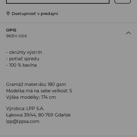
Dostupnosť v predajni
OPIS
963IV-00X
okrúhly výstrih
potlač spredu
100 % bavlna
Gramáž materiálu: 180 gsm
Modelka má na sebe veľkosť: S
Výška modelky: 174 cm
Výrobca
:
LPP S.A.
Łąkowa 39/44, 80-769 Gdańsk
lpp@lppsa.com