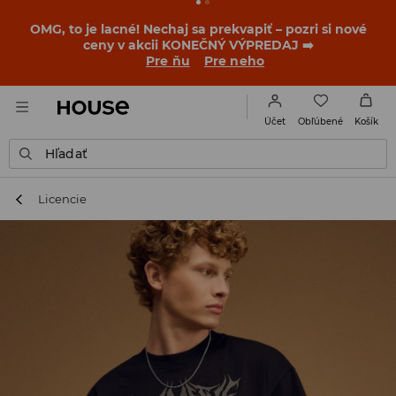
OMG, to je lacné! Nechaj sa prekvapiť – pozri si nové
ceny v akcii KONEČNÝ VÝPREDAJ ➡️
Pre ňu
Pre neho
Obľúbené
Účet
Košík
Hľadať
Licencie