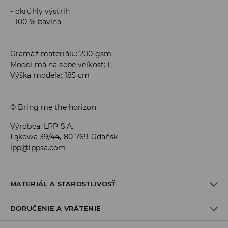
okrúhly výstrih
100 % bavlna
Gramáž materiálu: 200 gsm
Model má na sebe veľkosť: L
Výška modela: 185 cm
© Bring me the horizon
Výrobca
:
LPP S.A.
Łąkowa 39/44, 80-769 Gdańsk
lpp@lppsa.com
MATERIÁL A STAROSTLIVOSŤ
DORUČENIE A VRÁTENIE
100% BAVLNA