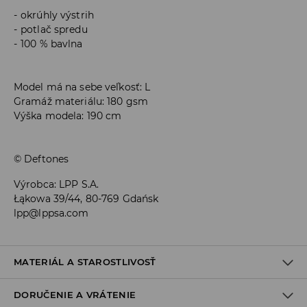
okrúhly výstrih
potlač spredu
100 % bavlna
Model má na sebe veľkosť: L
Gramáž materiálu: 180 gsm
Výška modela: 190 cm
© Deftones
Výrobca
:
LPP S.A.
Łąkowa 39/44, 80-769 Gdańsk
lpp@lppsa.com
MATERIÁL A STAROSTLIVOSŤ
DORUČENIE A VRÁTENIE
100% BAVLNA