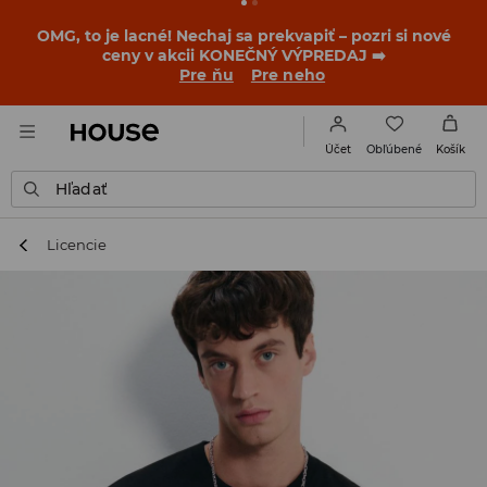
BACK TO SCHOOL
📒
Tie najlepšie príbehy sa začínajú
ešte pred prvým zvonením. Začni školský rok v novom
outfite!
Pre ňu
Pre neho
Obľúbené
Účet
Košík
Hľadať
Licencie