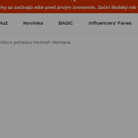
ehy sa začínajú ešte pred prvým zvonením. Začni školský rok
Muž
Novinka
BASIC
Influencers' Faves
ričko s potlačou Hannah Montana