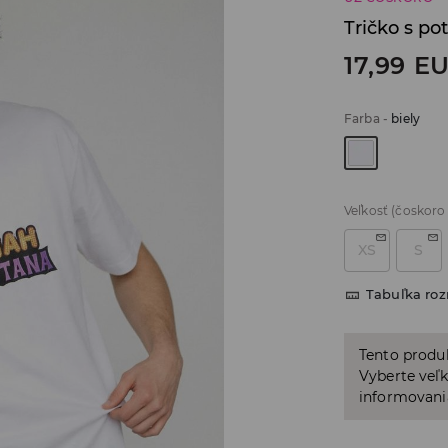
Tričko s p
17,99
E
Farba
-
biely
Veľkosť
(čoskoro
XS
S
Tabuľka ro
Tento produ
Vyberte veľk
informovani