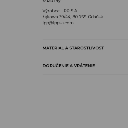
© Disney
Výrobca
:
LPP S.A.
Łąkowa 39/44, 80-769 Gdańsk
lpp@lppsa.com
MATERIÁL A STAROSTLIVOSŤ
100% BAVLNA
DORUČENIE A VRÁTENIE
Zásada dodania
Osobný odber v predajni
ZADARMO
1-6 pracovné dni
SPS balíkovo (Online platba)
do 37 EUR - 2,99 EUR (vrátane DPH)
nad 37 EUR -
ZADARMO