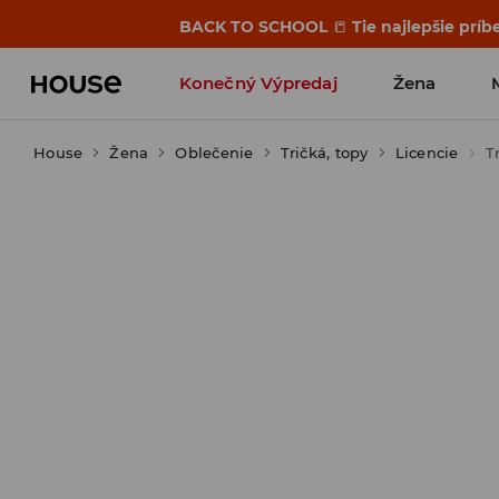
BACK TO SCHOOL
📒
Tie najlepšie príb
Konečný Výpredaj
Žena
House
Žena
Oblečenie
Tričká, topy
Licencie
T