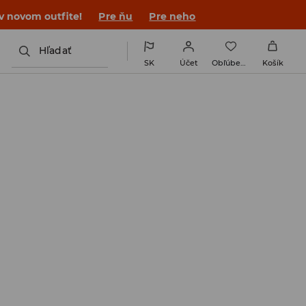
 v novom outfite!
Pre ňu
Pre neho
Hľadať
SK
Účet
Obľúbené
Košík