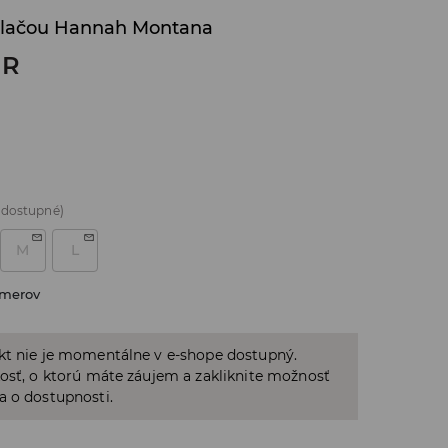
otlačou Hannah Montana
UR
 dostupné)
M
L
zmerov
kt nie je momentálne v e-shope dostupný.
osť, o ktorú máte záujem a zakliknite možnosť
a o dostupnosti.