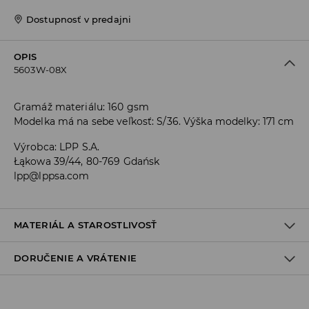
Dostupnosť v predajni
OPIS
5603W-08X
Gramáž materiálu: 160 gsm
Modelka má na sebe veľkosť: S/36. Výška modelky: 171 cm
Výrobca
:
LPP S.A.
Łąkowa 39/44, 80-769 Gdańsk
lpp@lppsa.com
MATERIÁL A STAROSTLIVOSŤ
DORUČENIE A VRÁTENIE
Materiál I
:
100% BAVLNA
PRAŤ V PRÁČKE, MAX. TEPLOTA 30°C, ŠETRNÝ PROGRAM
Zásada dodania