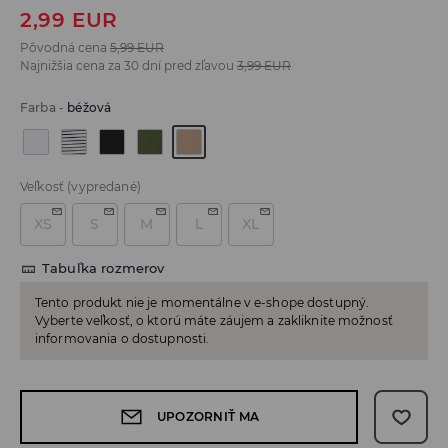
2,99
EUR
Pôvodná cena
5,99
EUR
Najnižšia cena za 30 dní pred zľavou
3,99
EUR
Farba
-
béžová
Veľkosť
(vypredané)
XS
S
M
L
XL
Tabuľka rozmerov
Tento produkt nie je momentálne v e-shope dostupný.
Vyberte veľkosť, o ktorú máte záujem a zakliknite možnosť
informovania o dostupnosti.
UPOZORNIŤ MA