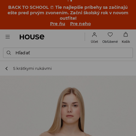
BACK TO SCHOOL
📒
Tie najlepšie príbehy sa začínajú
ešte pred prvým zvonením. Začni školský rok v novom
outfite!
Pre ňu
Pre neho
Obľúbené
Účet
Košík
Hľadať
S krátkymi rukávmi