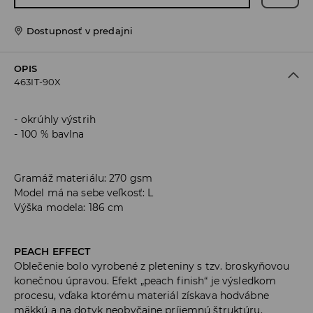
Dostupnosť v predajni
OPIS
463IT-90X
okrúhly výstrih
100 % bavlna
Gramáž materiálu: 270 gsm
Model má na sebe veľkosť: L
Výška modela: 186 cm
PEACH EFFECT
Oblečenie bolo vyrobené z pleteniny s tzv. broskyňovou
konečnou úpravou. Efekt „peach finish“ je výsledkom
procesu, vďaka ktorému materiál získava hodvábne
mäkkú a na dotyk neobyčajne príjemnú štruktúru.