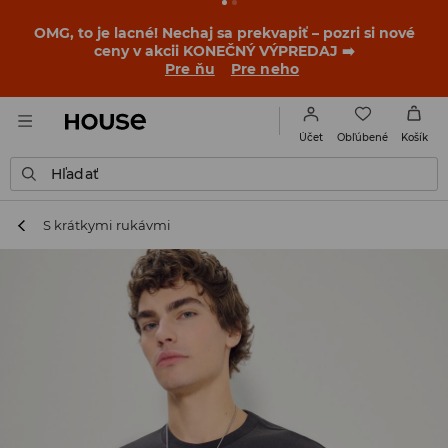
BACK TO SCHOOL
📒
Tie najlepšie príbehy sa začínajú
ešte pred prvým zvonením. Začni školský rok v novom
outfite!
Pre ňu
Pre neho
Obľúbené
Účet
Košík
Hľadať
S krátkymi rukávmi