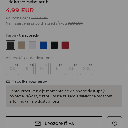
Tričko voľného strihu
4,99
EUR
Pôvodná cena
17,99
EUR
Najnižšia cena za 30 dní pred zľavou
8,99
EUR
Farba
-
tmavošedý
Veľkosť
(čoskoro dostupné)
XS
S
M
L
XL
XXL
Tabuľka rozmerov
Tento produkt nie je momentálne v e-shope dostupný.
Vyberte veľkosť, o ktorú máte záujem a zakliknite možnosť
informovania o dostupnosti.
UPOZORNIŤ MA