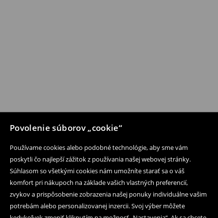
Povolenie súborov „cookie“
Používame cookies alebo podobné technológie, aby sme vám
poskytli čo najlepší zážitok z používania našej webovej stránky.
Súhlasom so všetkými cookies nám umožníte starať sa o váš
komfort pri nákupoch na základe vašich vlastných preferencií,
zvykov a prispôsobenie zobrazenia našej ponuky individuálne vašim
potrebám alebo personalizovanej inzercii. Svoj výber môžete
kedykoľvek zmeniť kliknutím na možnosť „Nastavenia“. Ak sa chcete