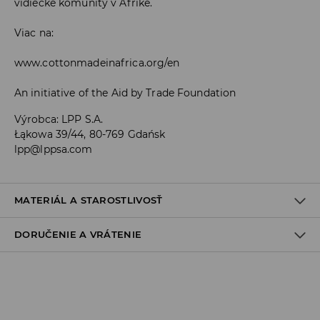
vidiecke komunity v Afrike.
Viac na:
www.cottonmadeinafrica.org/en
An initiative of the Aid by Trade Foundation
Výrobca
:
LPP S.A.
Łąkowa 39/44, 80-769 Gdańsk
lpp@lppsa.com
MATERIÁL A STAROSTLIVOSŤ
DORUČENIE A VRÁTENIE
Materiál I
:
100% BAVLNA
PRAŤ V PRÁČKE, MAX. TEPLOTA 30°C
Zásada dodania
VÝROBOK SA NESMIE BIELIŤ
Osobný odber v predajni
VÝROBOK SA NESMIE SUŠIŤ V BUBNOVEJ SUŠIČKE