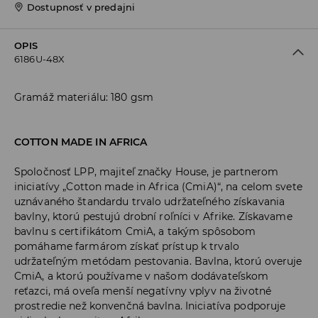
Dostupnosť v predajni
OPIS
6186U-48X
Gramáž materiálu: 180 gsm
COTTON MADE IN AFRICA
Spoločnosť LPP, majiteľ značky House, je partnerom
iniciatívy „Cotton made in Africa (CmiA)“, na celom svete
uznávaného štandardu trvalo udržateľného získavania
bavlny, ktorú pestujú drobní roľníci v Afrike. Získavame
bavlnu s certifikátom CmiA, a takým spôsobom
pomáhame farmárom získať prístup k trvalo
udržateľným metódam pestovania. Bavlna, ktorú overuje
CmiA, a ktorú používame v našom dodávateľskom
reťazci, má oveľa menší negatívny vplyv na životné
prostredie než konvenčná bavlna. Iniciatíva podporuje