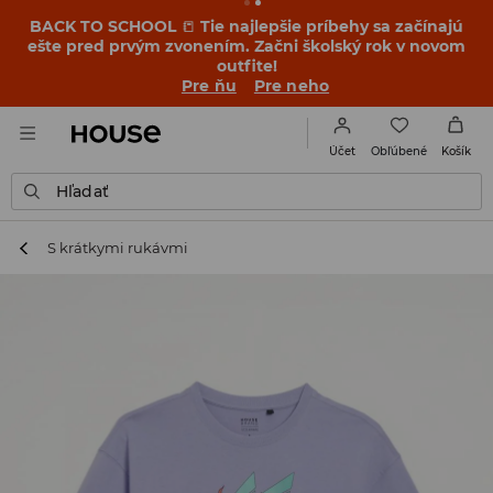
BACK TO SCHOOL
📒
Tie najlepšie príbehy sa začínajú
ešte pred prvým zvonením. Začni školský rok v novom
outfite!
Pre ňu
Pre neho
Obľúbené
Účet
Košík
Hľadať
S krátkymi rukávmi