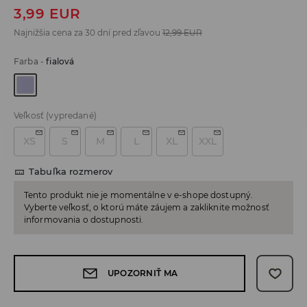
3,99
EUR
Najnižšia cena za 30 dní pred zľavou
12,99
EUR
Farba
-
fialová
Veľkosť
(vypredané)
XS
S
M
L
XL
XXL
Tabuľka rozmerov
Tento produkt nie je momentálne v e-shope dostupný.
Vyberte veľkosť, o ktorú máte záujem a zakliknite možnosť
informovania o dostupnosti.
UPOZORNIŤ MA