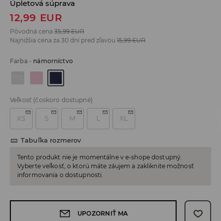
Úpletová súprava
12,99
EUR
Pôvodná cena
35,99
EUR
Najnižšia cena za 30 dní pred zľavou
15,99
EUR
Farba
-
námorníctvo
Veľkosť
(čoskoro dostupné)
XS
S
M
L
XL
Tabuľka rozmerov
Tento produkt nie je momentálne v e-shope dostupný.
Vyberte veľkosť, o ktorú máte záujem a zakliknite možnosť
informovania o dostupnosti.
UPOZORNIŤ MA