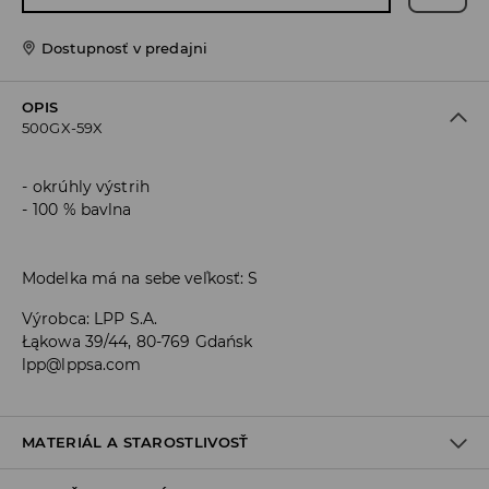
Dostupnosť v predajni
OPIS
500GX-59X
okrúhly výstrih
100 % bavlna
Modelka má na sebe veľkosť: S
Výrobca
:
LPP S.A.
Łąkowa 39/44, 80-769 Gdańsk
lpp@lppsa.com
MATERIÁL A STAROSTLIVOSŤ