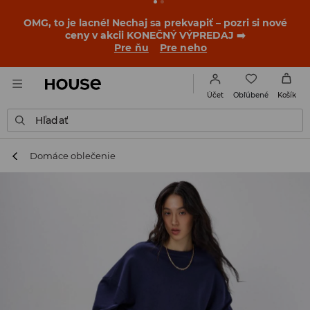
BACK TO SCHOOL
📒
Tie najlepšie príbehy sa začínajú
ešte pred prvým zvonením. Začni školský rok v novom
outfite!
Pre ňu
Pre neho
Obľúbené
Účet
Košík
Hľadať
Domáce oblečenie