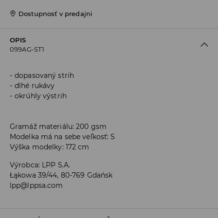
Dostupnosť v predajni
OPIS
099AG-ST1
dopasovaný strih
dlhé rukávy
okrúhly výstrih
Gramáž materiálu: 200 gsm
Modelka má na sebe veľkosť: S
Výška modelky: 172 cm
Výrobca
:
LPP S.A.
Łąkowa 39/44, 80-769 Gdańsk
lpp@lppsa.com