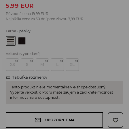
5,99
EUR
Pôvodná cena
19,99
EUR
Najnižšia cena za 30 dní pred zľavou
7,99
EUR
Farba
-
pásiky
Veľkosť
(vypredané)
XS
S
M
L
XL
Tabuľka rozmerov
Tento produkt nie je momentálne v e-shope dostupný.
Vyberte veľkosť, o ktorú máte záujem a zakliknite možnosť
informovania o dostupnosti.
UPOZORNIŤ MA