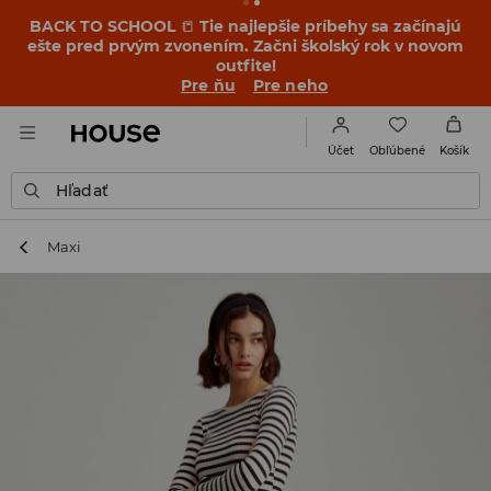
BACK TO SCHOOL
📒
Tie najlepšie príbehy sa začínajú
ešte pred prvým zvonením. Začni školský rok v novom
outfite!
Pre ňu
Pre neho
Obľúbené
Účet
Košík
Hľadať
Maxi