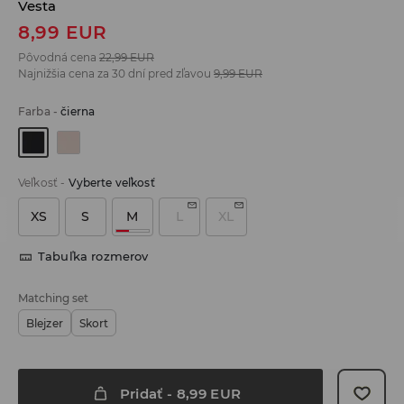
Vesta
8,99
EUR
Pôvodná cena
22,99
EUR
Najnižšia cena za 30 dní pred zľavou
9,99
EUR
Farba
-
čierna
Veľkosť
-
Vyberte veľkosť
XS
S
M
L
XL
Tabuľka rozmerov
Matching set
Blejzer
Skort
Pridať
-
8,99
EUR