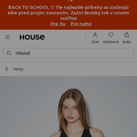
BACK TO SCHOOL
📒
Tie najlepšie príbehy sa začínajú
ešte pred prvým zvonením. Začni školský rok v novom
outfite!
Pre ňu
Pre neho
Obľúbené
Účet
Košík
Hľadať
Vesty