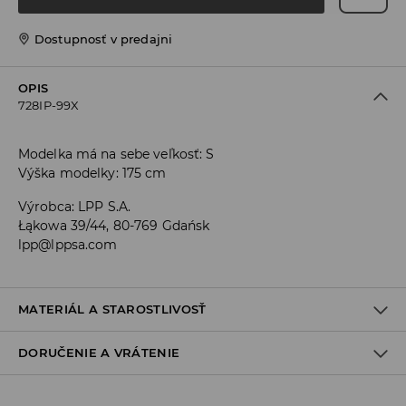
Dostupnosť v predajni
OPIS
728IP-99X
Modelka má na sebe veľkosť: S
Výška modelky: 175 cm
Výrobca
:
LPP S.A.
Łąkowa 39/44, 80-769 Gdańsk
lpp@lppsa.com
MATERIÁL A STAROSTLIVOSŤ
DORUČENIE A VRÁTENIE
PRVÝ MATERIÁL
:
90% POLYESTER, 10% ELASTAN
PRVÁ PODŠÍVKA
:
100% POLYESTER
Zásada dodania