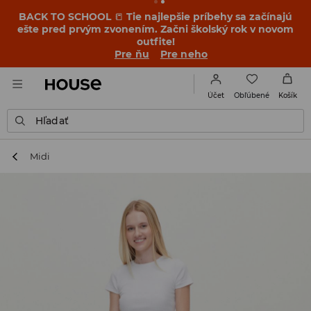
BACK TO SCHOOL
📒
Tie najlepšie príbehy sa začínajú
ešte pred prvým zvonením. Začni školský rok v novom
outfite!
Pre ňu
Pre neho
Obľúbené
Účet
Košík
Hľadať
Midi