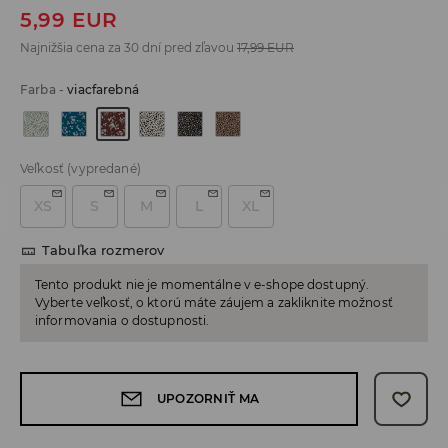
5,99
EUR
Najnižšia cena za 30 dní pred zľavou
17,99
EUR
Farba
-
viacfarebná
Veľkosť
(vypredané)
XS
S
M
L
XL
Tabuľka rozmerov
Tento produkt nie je momentálne v e-shope dostupný.
Vyberte veľkosť, o ktorú máte záujem a zakliknite možnosť
informovania o dostupnosti.
UPOZORNIŤ MA