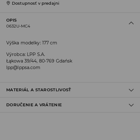
Dostupnosť v predajni
OPIS
0632U-MC4
Výška modelky: 177 cm
Výrobca
:
LPP S.A.
Łąkowa 39/44, 80-769 Gdańsk
lpp@lppsa.com
MATERIÁL A STAROSTLIVOSŤ
DORUČENIE A VRÁTENIE
Materiál I
:
100% VISKÓZA
PRAŤ V PRÁČKE, MAX. TEPLOTA 30°C, ŠETRNÝ PROGRAM
Zásada dodania
VÝROBOK SA NESMIE BIELIŤ
Osobný odber v predajni