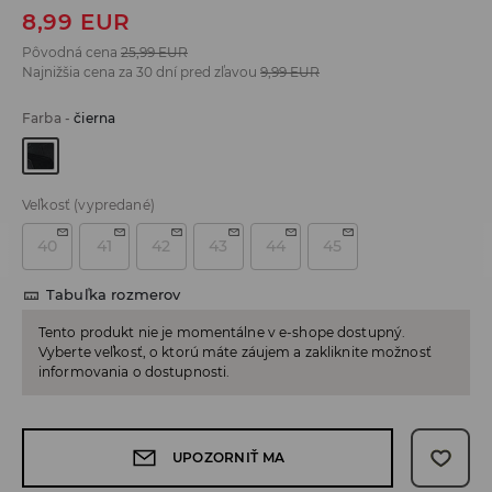
8,99
EUR
Pôvodná cena
25,99
EUR
Najnižšia cena za 30 dní pred zľavou
9,99
EUR
Farba
-
čierna
Veľkosť
(vypredané)
40
41
42
43
44
45
Tabuľka rozmerov
Tento produkt nie je momentálne v e-shope dostupný.
Vyberte veľkosť, o ktorú máte záujem a zakliknite možnosť
informovania o dostupnosti.
UPOZORNIŤ MA