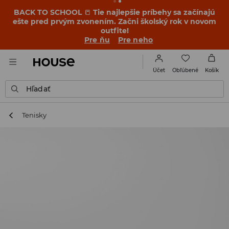
BACK TO SCHOOL
📒
Tie najlepšie príbehy sa začínajú
ešte pred prvým zvonením. Začni školský rok v novom
outfite!
Pre ňu
Pre neho
Obľúbené
Účet
Košík
Hľadať
Tenisky