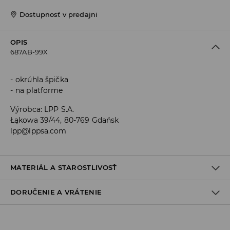
Dostupnosť v predajni
OPIS
687AB-99X
okrúhla špička
na platforme
Výrobca
:
LPP S.A.
Łąkowa 39/44, 80-769 Gdańsk
lpp@lppsa.com
MATERIÁL A STAROSTLIVOSŤ
DORUČENIE A VRÁTENIE
Materiál I
:
100% POLYURETÁN
Materiál II
:
100% POLYESTER
Materiál III
:
100% PVC
Zásada dodania