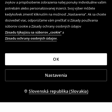
premyslene.
zvykov a prispôsobenie zobrazenia našej ponuky individuálne vašim
potrebám alebo personalizovanej inzercii. Svoj výber môžete
Bloomers alebo balloon fit – ktorý
kedykoľvek zmeniť kliknutím na možnosť „Nastavenia“. Ak sa chcete
dozvedieť viac, odporúčame vám prečítať si Zásady používania
strih si vybrať?
súborov cookie a Zásady ochrany osobných údajov
Zásadu týkajúcu sa súborov „cookie“
a
Hoci sa tieto názvy často zamieňajú, všetky modely
Zásadu ochrany osobných údajov
.
vychádzajú z rovnakej myšlienky. Voľný strih, väčší
objem nohavíc a maximálne pohodlie. Bloomers modely
majú zvyčajne zaoblenejšiu siluetu, zatiaľ čo balloon fit
nohavice dokonale zapadajú do najnovších trendov
OK
inšpirovaných mestskou módou.
Najlepšia správa? Nemusíš si vyberať medzi pohodlím a
Nastavenia
štýlom.
Každý z týchto strihov ti umožní vytvoriť outfit,
ktorý vyzerá moderne a zároveň funguje v každodennom
živote. Práve preto si bloomers a moderné balloon fit
Slovenská republika (Slovakia)
nohavice nachádzajú miesto v šatníkoch dievčat, ktoré
uprednostňujú uvoľnený štýl.