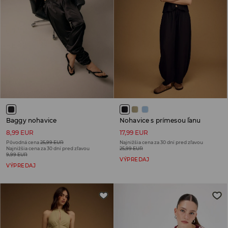
Baggy nohavice
Nohavice s prímesou ľanu
8,99 EUR
17,99 EUR
Pôvodná cena
25,99 EUR
Najnižšia cena za 30 dní pred zľavou
Najnižšia cena za 30 dní pred zľavou
25,99 EUR
9,99 EUR
VÝPREDAJ
VÝPREDAJ