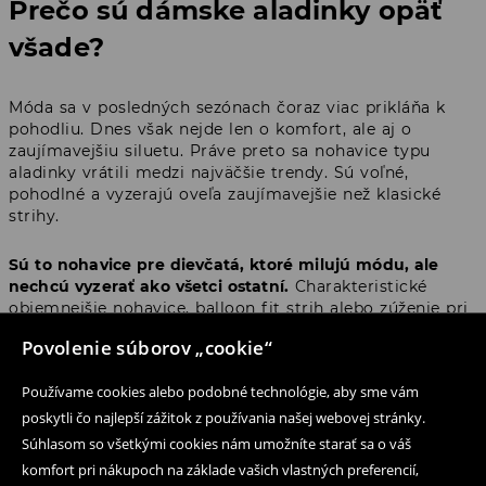
Prečo sú dámske aladinky opäť
všade?
Móda sa v posledných sezónach čoraz viac prikláňa k
pohodliu. Dnes však nejde len o komfort, ale aj o
zaujímavejšiu siluetu. Práve preto sa nohavice typu
aladinky vrátili medzi najväčšie trendy. Sú voľné,
pohodlné a vyzerajú oveľa zaujímavejšie než klasické
strihy.
Sú to nohavice pre dievčatá, ktoré milujú módu, ale
nechcú vyzerať ako všetci ostatní.
Charakteristické
objemnejšie nohavice, balloon fit strih alebo zúženie pri
členkoch dodávajú outfitu výraznejší fashion charakter.
Povolenie súborov „cookie“
A to aj vtedy, keď zvyšok looku tvorí len basic top a
obľúbené tenisky.
Používame cookies alebo podobné technológie, aby sme vám
poskytli čo najlepší zážitok z používania našej webovej stránky.
Nie je náhoda, že sa dámske aladinky pravidelne
objavujú v Y2K trendoch, cool girl estetike a streetwear
Súhlasom so všetkými cookies nám umožníte starať sa o váš
outfitoch. Ide o strih, ktorý pôsobí uvoľnene, no zároveň
komfort pri nákupoch na základe vašich vlastných preferencií,