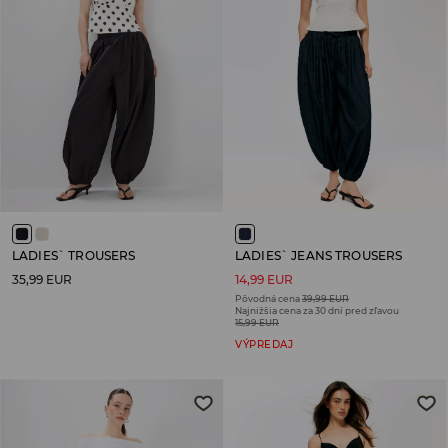
LADIES` TROUSERS
LADIES` JEANS TROUSERS
35,99 EUR
14,99 EUR
Pôvodná cena
39,99 EUR
Najnižšia cena za 30 dní pred zľavou
15,99 EUR
VÝPREDAJ