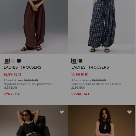
LADIES` TROUSERS
LADIES` TROUSERS
14,99 EUR
15,99 EUR
Pôvodná cena
35,99 EUR
Pôvodná cena
39,99 EUR
Najnižšia cena za 30 dní pred zľavou
Najnižšia cena za 30 dní pred zľavou
15,99 EUR
22,99 EUR
VÝPREDAJ
VÝPREDAJ