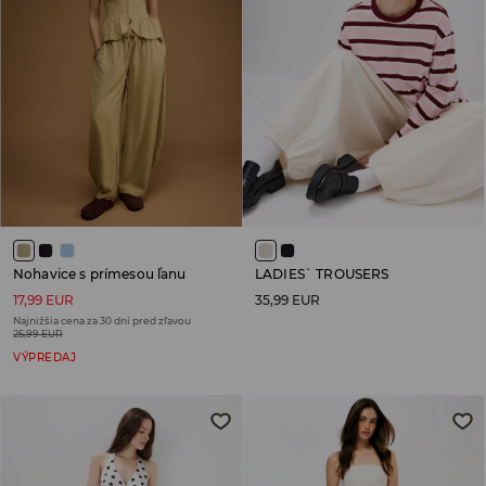
Nohavice s prímesou ľanu
LADIES` TROUSERS
17,99 EUR
35,99 EUR
Najnižšia cena za 30 dní pred zľavou
25,99 EUR
VÝPREDAJ