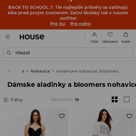
BACK TO SCHOOL
📒
Tie najlepšie príbehy sa začínajú
ešte pred prvým zvonením. Začni školský rok v novom
outfite!
Pre ňu
Pre neho
Obľúbené
Účet
Košík
Hľadať
Oblečenie
Nohavice
Háremové nohavice, bloomers
Dámske aladinky a bloomers nohavic
Filtry
PRODUKTY
:
19