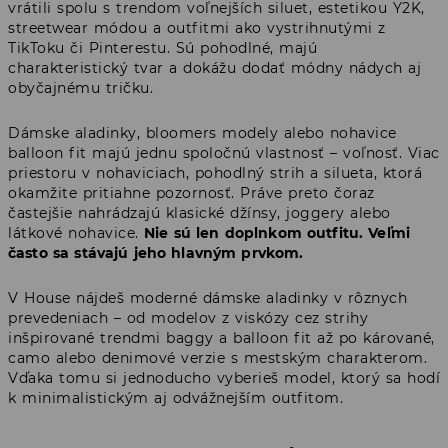
vrátili spolu s trendom voľnejších siluet, estetikou Y2K,
streetwear módou a outfitmi ako vystrihnutými z
TikToku či Pinterestu. Sú pohodlné, majú
charakteristický tvar a dokážu dodať módny nádych aj
obyčajnému tričku.
Dámske aladinky, bloomers modely alebo nohavice
balloon fit majú jednu spoločnú vlastnosť – voľnosť. Viac
priestoru v nohaviciach, pohodlný strih a silueta, ktorá
okamžite pritiahne pozornosť. Práve preto čoraz
častejšie nahrádzajú klasické džínsy, joggery alebo
látkové nohavice.
Nie sú len doplnkom outfitu. Veľmi
často sa stávajú jeho hlavným prvkom.
V House nájdeš moderné dámske aladinky v rôznych
prevedeniach – od modelov z viskózy cez strihy
inšpirované trendmi baggy a balloon fit až po kárované,
camo alebo denimové verzie s mestským charakterom.
Vďaka tomu si jednoducho vyberieš model, ktorý sa hodí
k minimalistickým aj odvážnejším outfitom.