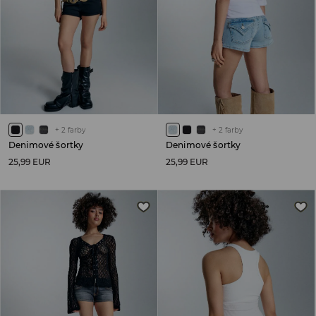
+
2
farby
+
2
farby
Denimové šortky
Denimové šortky
25,99 EUR
25,99 EUR