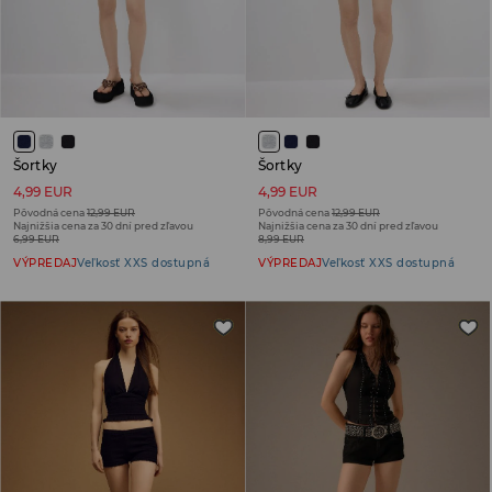
Šortky
Šortky
4,99 EUR
4,99 EUR
Pôvodná cena
12,99 EUR
Pôvodná cena
12,99 EUR
Najnižšia cena za 30 dní pred zľavou
Najnižšia cena za 30 dní pred zľavou
6,99 EUR
8,99 EUR
VÝPREDAJ
Veľkosť XXS dostupná
VÝPREDAJ
Veľkosť XXS dostupná