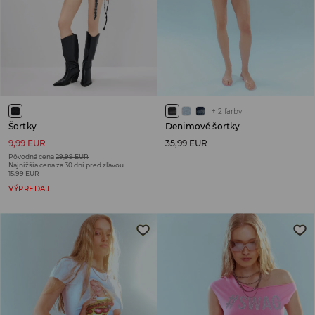
+
2
farby
Šortky
Denimové šortky
9,99 EUR
35,99 EUR
Pôvodná cena
29,99 EUR
Najnižšia cena za 30 dní pred zľavou
15,99 EUR
VÝPREDAJ