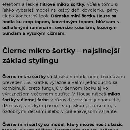
efektom a lesklé
flitrové mikro šortky
. Vďaka tomu si
ľahko vyberieš model na každý deň, dovolenku, párty
alebo koncertný look.
Dámske mini šortky House sa
hodia ku crop topom, korzetovým topom, blúzkam s
odhalenými ramenami, oversize košeliam, koženým
bundám a vysokým čižmám.
Čierne mikro šortky – najsilnejší
základ stylingu
Čierne mikro šortky
sú klasika v modernom, trendovom
prevedení. Sú krátke, výrazné a veľmi jednoducho sa
kombinujú, preto fungujú v dennom looku aj vo
výraznejšom večernom outfite. V House nájdeš
mikro
šortky v čiernej farbe
v rôznych verziách: jednoduché,
džínsové, s nízkym pásom, s opaskom, s riasením, s
ozdobnými detailmi alebo v priliehavejšom variante.
Čierne mini šortky sú model, ktorý môžeš nosiť s basic