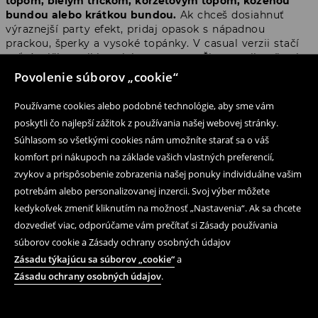
topom, bielym tričkom, korzetovým topom, koženou
bundou alebo krátkou bundou.
Ak chceš dosiahnuť
výraznejší party efekt, pridaj opasok s nápadnou
prackou, šperky a vysoké topánky. V casual verzii stačí
voľné tričko, mikina alebo crop top. Čierne mikro šortky
skvelo zapadnú do štýlov Y2K, grunge, rock, festival look
Povolenie súborov „cookie“
a city outfit.
Používame cookies alebo podobné technológie, aby sme vám
poskytli čo najlepší zážitok z používania našej webovej stránky.
Mikro šortky low waist – strih s
Súhlasom so všetkými cookies nám umožníte starať sa o váš
nízkym pásom v duchu 2000s
komfort pri nákupoch na základe vašich vlastných preferencií,
zvykov a prispôsobenie zobrazenia našej ponuky individuálne vašim
potrebám alebo personalizovanej inzercii. Svoj výber môžete
Jedným z najdôležitejších trendov v tejto kategórii sú
mikro šortky low waist
, teda krátke modely s nízkym
kedykoľvek zmeniť kliknutím na možnosť „Nastavenia“. Ak sa chcete
pásom. Ide o strih silno spojený s módou 2000s, ktorý
dozvedieť viac, odporúčame vám prečítať si Zásady používania
sa vrátil v novej, štýlovejšej verzii.
Mini šortky low waist
súborov cookie a Zásady ochrany osobných údajov
najlepšie vyzerajú s krátkymi topmi, priliehavými
Zásadu týkajúcu sa súborov „cookie“
a
tričkami, blúzkami s odhalenými ramenami a
Zásadu ochrany osobných údajov
.
korzetovými strihmi.
V House nájdeš čierne mikro šortky low waist, ale aj