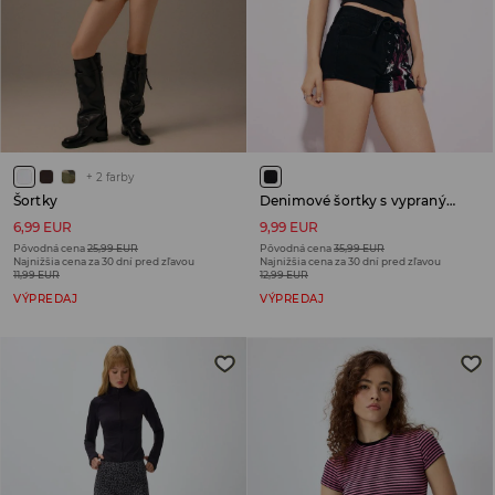
+
2
farby
Šortky
Denimové šortky s vypraným efektom
6,99 EUR
9,99 EUR
Pôvodná cena
25,99 EUR
Pôvodná cena
35,99 EUR
Najnižšia cena za 30 dní pred zľavou
Najnižšia cena za 30 dní pred zľavou
11,99 EUR
12,99 EUR
VÝPREDAJ
VÝPREDAJ