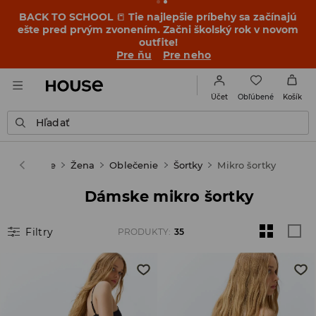
BACK TO SCHOOL
📒
Tie najlepšie príbehy sa začínajú
ešte pred prvým zvonením. Začni školský rok v novom
outfite!
Pre ňu
Pre neho
Obľúbené
Účet
Košík
Hľadať
House
Žena
Oblečenie
Šortky
Mikro šortky
Dámske mikro šortky
Filtry
PRODUKTY
:
35