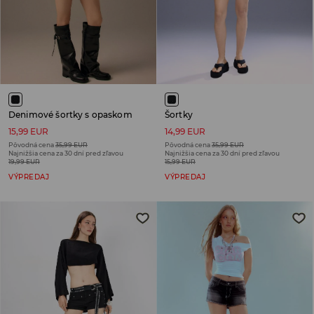
Denimové šortky s opaskom
Šortky
15,99 EUR
14,99 EUR
Pôvodná cena
35,99 EUR
Pôvodná cena
35,99 EUR
Najnižšia cena za 30 dní pred zľavou
Najnižšia cena za 30 dní pred zľavou
19,99 EUR
15,99 EUR
VÝPREDAJ
VÝPREDAJ