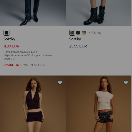
+
2
farby
Šortky
Šortky
11,99 EUR
25,99 EUR
Pôvodná cena
25,99 EUR
Najnižšia cena za 30 dní pred zľavou
12,99 EUR
VÝPREDAJ
LOW IN STOCK