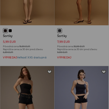
Šortky
Šortky
5,99 EUR
7,99 EUR
Pôvodná cena
19,99 EUR
Pôvodná cena
35,99 EUR
Najnižšia cena za 30 dní pred zľavou
Najnižšia cena za 30 dní pred zľavou
6,99 EUR
9,99 EUR
VÝPREDAJ
Veľkosť XXS dostupná
VÝPREDAJ