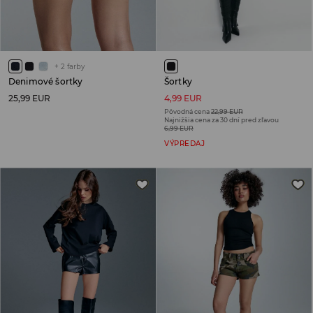
+
2
farby
Denimové šortky
Šortky
25,99 EUR
4,99 EUR
Pôvodná cena
22,99 EUR
Najnižšia cena za 30 dní pred zľavou
6,99 EUR
VÝPREDAJ