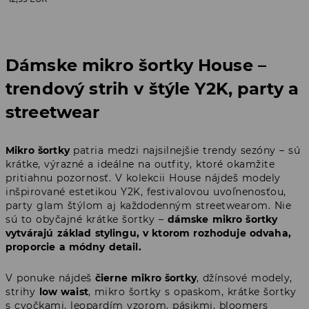
Dámske mikro šortky House –
trendový strih v štýle Y2K, party a
streetwear
Mikro šortky
patria medzi najsilnejšie trendy sezóny – sú
krátke, výrazné a ideálne na outfity, ktoré okamžite
pritiahnu pozornosť. V kolekcii House nájdeš modely
inšpirované estetikou Y2K, festivalovou uvoľnenosťou,
party glam štýlom aj každodenným streetwearom. Nie
sú to obyčajné krátke šortky –
dámske mikro šortky
vytvárajú základ stylingu, v ktorom rozhoduje odvaha,
proporcie a módny detail.
V ponuke nájdeš
čierne mikro šortky
, džínsové modely,
strihy
low waist
, mikro šortky s opaskom, krátke šortky
s cvočkami, leopardím vzorom, pásikmi, bloomers