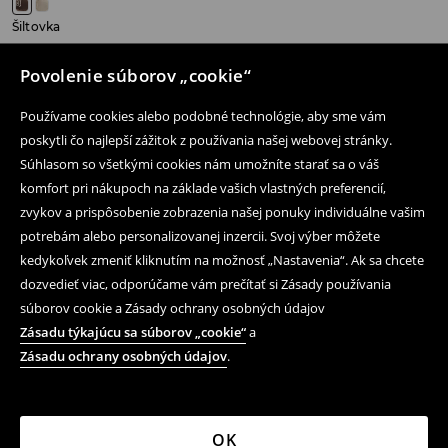
Šiltovka
12,99 EUR
Povolenie súborov „cookie“
Používame cookies alebo podobné technológie, aby sme vám
poskytli čo najlepší zážitok z používania našej webovej stránky.
Súhlasom so všetkými cookies nám umožníte starať sa o váš
Následujte nás
komfort pri nákupoch na základe vašich vlastných preferencií,
zvykov a prispôsobenie zobrazenia našej ponuky individuálne vašim
potrebám alebo personalizovanej inzercii. Svoj výber môžete
Pomoc a kontakt
kedykoľvek zmeniť kliknutím na možnosť „Nastavenia“. Ak sa chcete
dozvedieť viac, odporúčame vám prečítať si Zásady používania
Nákup produktov on-line
súborov cookie a Zásady ochrany osobných údajov
Obchodné podmienky a ochrana osobných údajov
Zásadu týkajúcu sa súborov „cookie“
a
Zásadu ochrany osobných údajov
.
Právne záležitosti
LPP
OK