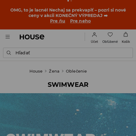
OMG, to je lacné! Nechaj sa prekvapiť – pozri si nové
ceny v akcii KONEČNÝ VÝPREDAJ ➡️
Pre ňu
Pre neho
Obľúbené
Účet
Košík
Hľadať
House
Žena
Oblečenie
SWIMWEAR