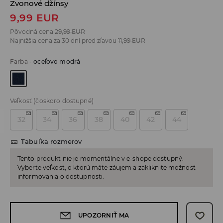
Zvonové džínsy
9,99
EUR
Pôvodná cena
29,99
EUR
Najnižšia cena za 30 dní pred zľavou
11,99
EUR
Farba
-
oceľovo modrá
Veľkosť
(čoskoro dostupné)
32
34
36
38
40
42
44
Tabuľka rozmerov
Tento produkt nie je momentálne v e-shope dostupný.
Vyberte veľkosť, o ktorú máte záujem a zakliknite možnosť
informovania o dostupnosti.
UPOZORNIŤ MA