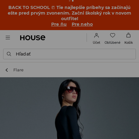
BACK TO SCHOOL
📒
Tie najlepšie príbehy sa začínajú
ešte pred prvým zvonením. Začni školský rok v novom
outfite!
Pre ňu
Pre neho
Obľúbené
Účet
Košík
Hľadať
Flare