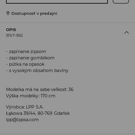
Dostupnosť v predajni
OPIS
511IT-95J
zapínanie zipsom
zapínanie gombíkom
pútka na opasok
s vysokým obsahom bavlny
Modelka má na sebe veľkosť: 36
Výška modelky: 170 cm
Výrobca
:
LPP S.A.
Łąkowa 39/44, 80-769 Gdańsk
lpp@lppsa.com