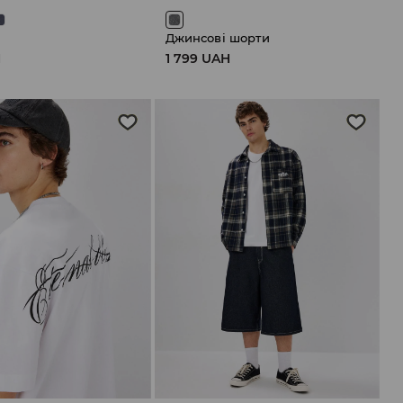
Джинсові шорти
H
1 799 UAH