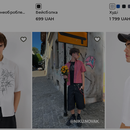
Джинсові шорти з необробленим нижнім краєм
Бейсболка
Худі
699 UAH
1 799 UA