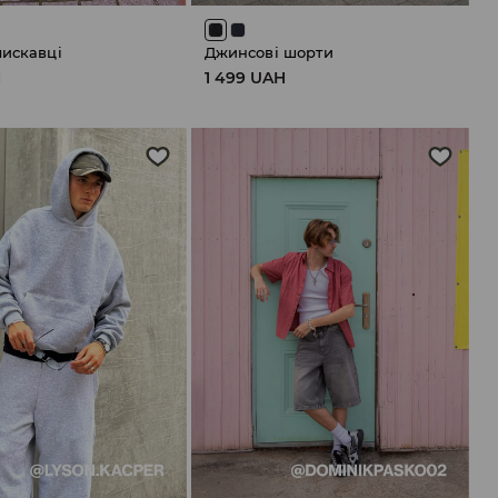
лискавці
Джинсові шорти
H
1 499 UAH