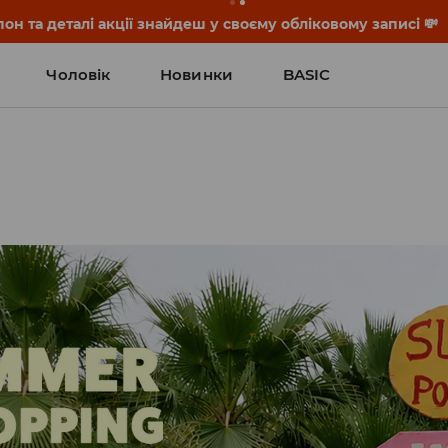
он та деталі акції знайдеш у своєму обліковому записі 💸
Чоловік
Новинки
BASIC