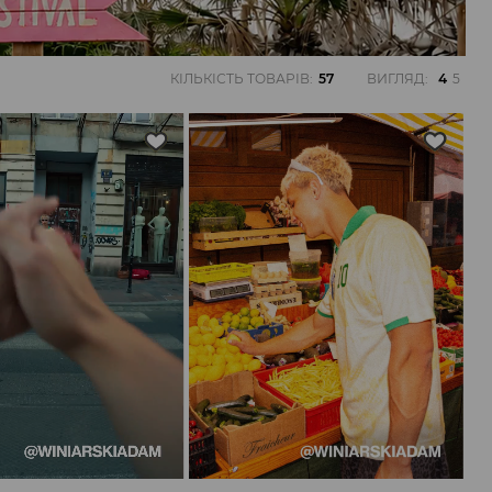
КІЛЬКІСТЬ ТОВАРІВ
:
57
ВИГЛЯД
:
4
5