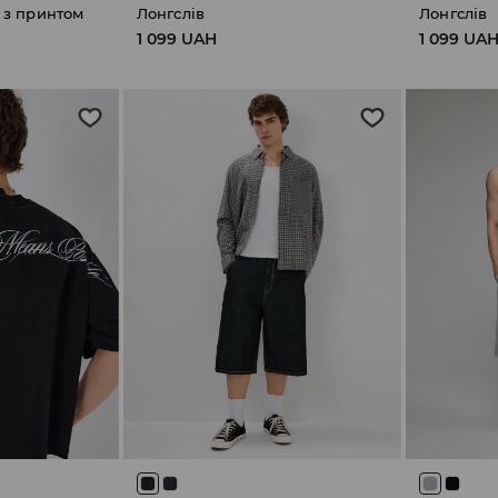
 з принтом
Лонгслів
Лонгслів
1 099 UAH
1 099 UA