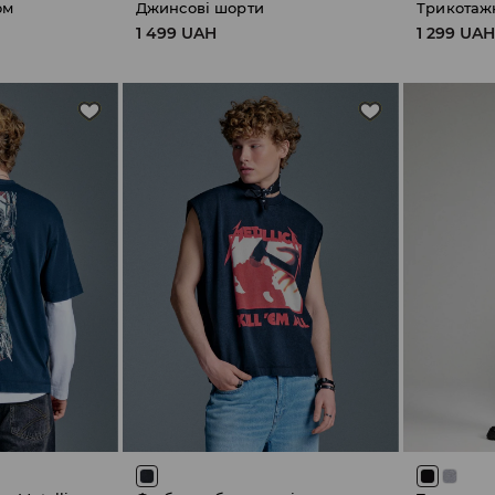
ом
Джинсові шорти
Трикотаж
1 499 UAH
1 299 UA