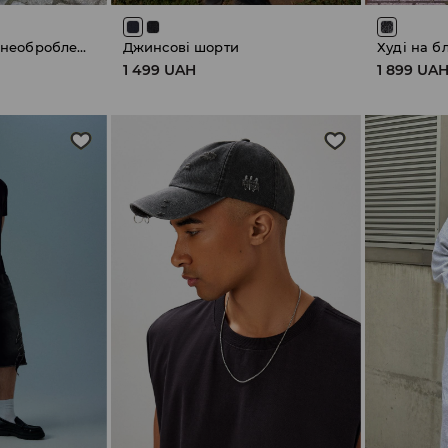
Джинсові шорти з необробленим нижнім краєм
Джинсові шорти
Худі на б
1 499 UAH
1 899 UA