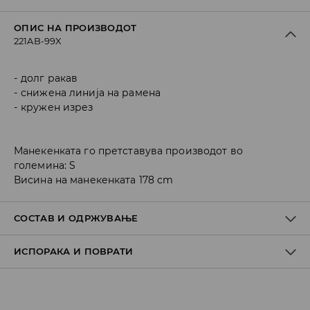
ОПИС НА ПРОИЗВОДОТ
221AB-99X
долг ракав
снижена линија на рамена
кружен изрез
Манекенката го претставува производот во
големина: S
Висина на манекенката 178 cm
СОСТАВ И ОДРЖУВАЊЕ
ИСПОРАКА И ПОВРАТИ
Материјал I
:
51% COTTON, 25% POLYESTER, 24% ACRYLIC
MACHINE WASH AT MAX.TEMP. 30° C - MILD PROCESS
Политика на испорака
DO NOT BLEACH