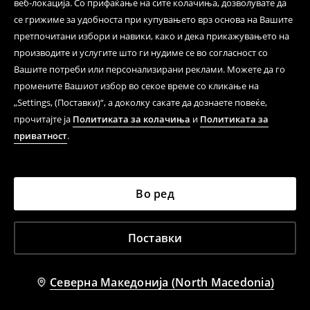
веб-локација. Со прифаќање на сите колачиња, дозволувате да
се грижиме за удобноста при купувањето врз основа на Вашите
претпочитани избори и навики, како и дека прикажувањето на
производите и услугите што ги нудиме се во согласност со
Вашите потреби или персонализирани реклами. Можете да го
промените Вашиот избор во секое време со кликање на
„Settings, (Поставки)“, а доколку сакате да дознаете повеќе,
прочитајте ја
Политиката за колачиња
и
Политиката за
приватност
.
Во ред
Поставки
Северна Македонија (North Macedonia)