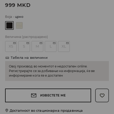
999
MKD
Боја
-
црно
Величина
(распродадено)
XS
S
M
L
XL
Табела на величини
Овој производ во моментот е недостапен online.
Регистрирајте се за добивање на информација, ќе ве
информираме кога ќе е достапен
ИЗВЕСТЕТЕ МЕ
Достапност во стационарна продавница