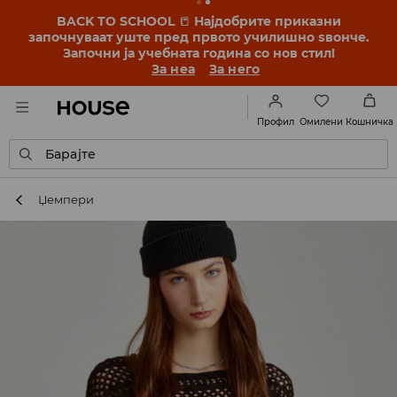
BACK TO SCHOOL
📒
Најдобрите приказни
започнуваат уште пред првото училишно ѕвонче.
Започни ја учебната година со нов стил!
За неа
За него
Омилени
Профил
Кошничка
Барајте
Џемпери