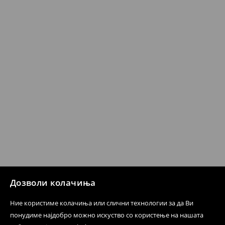
датум да се спроведе поврат на сите несакани или
несоодветни производи. Ако сакате да направите
бесплатен поврат на артиклите, тоа може да го
направите во нашите продавници. Исто така,
производот може да го вратите со начинот на
испораката по ваш избор (трошокот и одговорноста
при оваа опција ја сносите вие).
⟶
Политика на поврат
Дозволи колачиња
Ние користиме колачиња или слични технологии за да Ви
понудиме најдобро можно искуство со користење на нашата