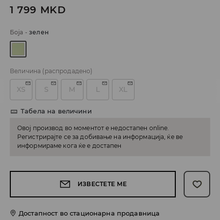
1 799
MKD
Боја
-
зелен
Величина
(распродадено)
XS
S
M
L
XL
Табела на величини
Овој производ во моментот е недостапен online.
Регистрирајте се за добивање на информација, ќе ве
информираме кога ќе е достапен
ИЗВЕСТЕТЕ МЕ
Достапност во стационарна продавница