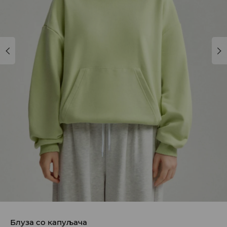
Блуза со капуљача