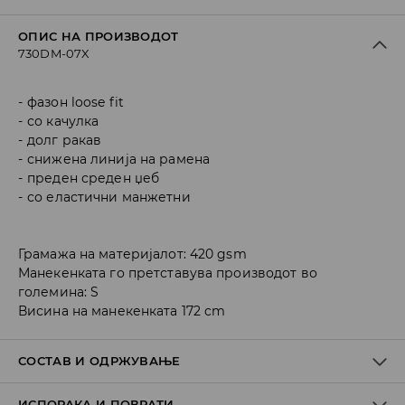
ОПИС НА ПРОИЗВОДОТ
730DM-07X
фазон loose fit
со качулка
долг ракав
снижена линија на рамена
преден среден џеб
со еластични манжетни
Грамажа на материјалот: 420 gsm
Манекенката го претставува производот во
големина: S
Висина на манекенката 172 cm
СОСТАВ И ОДРЖУВАЊЕ
ИСПОРАКА И ПОВРАТИ