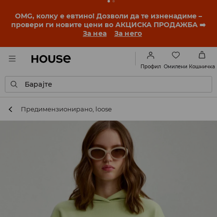
OMG, колку е евтино! Дозволи да те изненадиме –
провери ги новите цени во АКЦИСКА ПРОДАЖБА ➡️
За неа
За него
Омилени
Профил
Кошничка
Барајте
Предимензиониранo, loose