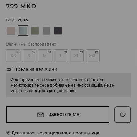
799
MKD
Боја
-
сино
Величина
(распродадено)
XS
S
M
L
XL
XXL
Табела на величини
Овој производ во моментот е недостапен online.
Регистрирајте се за добивање на информација, ќе ве
информираме кога ќе е достапен
ИЗВЕСТЕТЕ МЕ
Достапност во стационарна продавница