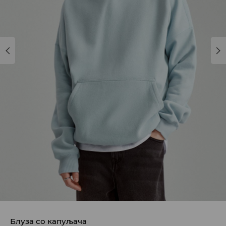
Блуза со капуљача