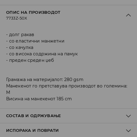
ОПИС НА ПРОИЗВОДОТ
7733Z-50X
долг ракав
со еластични манжетни
со качулка
со висока содржина на памук
преден среден џеб
Грамажа на материјалот: 280 gsm
Манекенот го претставува производот во големина:
M
Висина на манекенот 185 cm
СОСТАВ И ОДРЖУВАЊЕ
ИСПОРАКА И ПОВРАТИ
Материјал I
:
60% COTTON, 40% POLYESTER