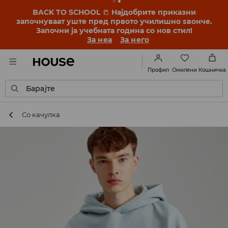
BACK TO SCHOOL
📒
Најдобрите приказни
започнуваат уште пред првото училишно ѕвонче.
Започни ја учебната година со нов стил!
За неа
За него
Омилени
Профил
Кошничка
Барајте
Со качулка