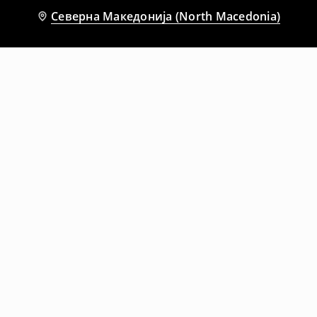
Северна Македонија (North Macedonia)
Препорачани
-