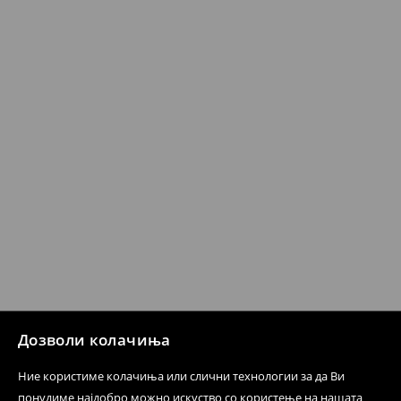
Кога ќе ја примите нарачката, имате 30 дена од тој
датум да се спроведе поврат на сите несакани или
несоодветни производи. Ако сакате да направите
бесплатен поврат на артиклите, тоа може да го
направите во нашите продавници. Исто така,
производот може да го вратите со начинот на
испораката по ваш избор (трошокот и одговорноста
при оваа опција ја сносите вие).
⟶
Политика на поврат
Дозволи колачиња
Ние користиме колачиња или слични технологии за да Ви
понудиме најдобро можно искуство со користење на нашата