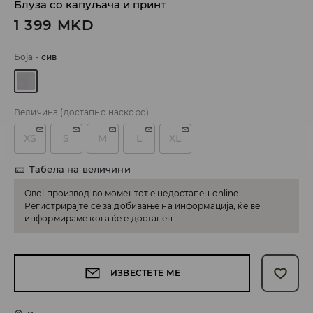
Блуза со капуљача и принт
1 399
MKD
Боја
-
сив
Величина
(достапно наскоро)
XS
S
M
L
XL
Табела на величини
Овој производ во моментот е недостапен online.
Регистрирајте се за добивање на информација, ќе ве
информираме кога ќе е достапен
ИЗВЕСТЕТЕ МЕ