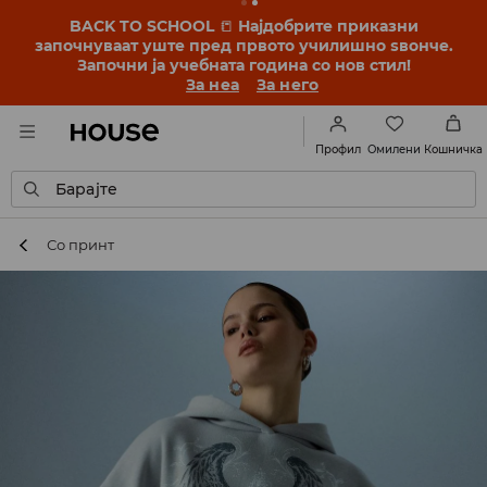
BACK TO SCHOOL
📒
Најдобрите приказни
започнуваат уште пред првото училишно ѕвонче.
Започни ја учебната година со нов стил!
За неа
За него
Омилени
Профил
Кошничка
Барајте
Со принт