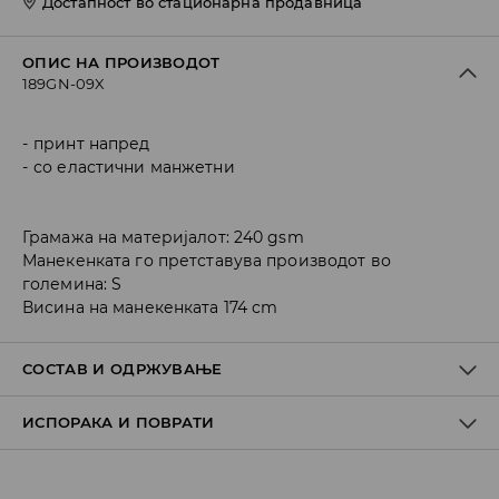
Достапност во стационарна продавница
ОПИС НА ПРОИЗВОДОТ
189GN-09X
принт напред
со еластични манжетни
Грамажа на материјалот: 240 gsm
Манекенката го претставува производот во
големина: S
Висина на манекенката 174 cm
СОСТАВ И ОДРЖУВАЊЕ
ИСПОРАКА И ПОВРАТИ
Материјал I
:
60% ПАМУК, 40% ПОЛИЕСТЕР
MAШИНСКO ПЕРЕЊЕ НА МАКС. ТЕМП 30° C - МНОГУ
Политика на испорака
БЛАГ ПРОЦЕС