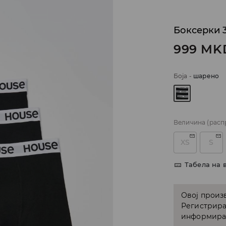
Боксерки 3
999
MK
Боја
-
шарено
Величина
(расп
XS
S
Табела на 
Овој произв
Регистрира
информирам