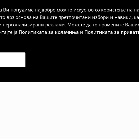
а плаќање
 Ви понудиме најдобро можно искуство со користење на на
ето врз основа на Вашите претпочитани избори и навики, к
и персонализирани реклами. Можете да го промените Вашиот 
итајте ја
Политиката за колачиња
и
Политиката за приват
дена од тој датум да се
 несоодветни производи. Ако
на артиклите, тоа може да го
 така, производот може да
о ваш избор (трошокот и
е вие).