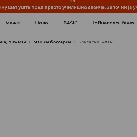
нуваат уште пред првото училишно ѕвонче. Започни ја уч
Мажи
Ново
BASIC
Influencers' faves
ека, пижами
Машки боксерки
Боксерки 3-пак.