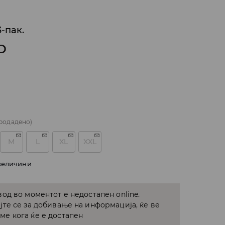
-пак.
D
родадено)
M
L
XL
XXL
величини
од во моментот е недостапен online.
јте се за добивање на информација, ќе ве
е кога ќе е достапен