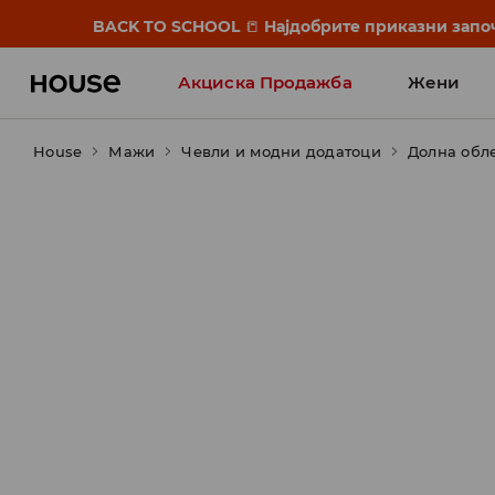
BACK TO SCHOOL
📒
Најдобрите приказни започ
Акциска Продажба
Жени
House
Мажи
Чевли и модни додатоци
Долна обл