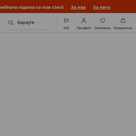
ебната година со нов стил!
За неа
За него
Барајте
MK
Профил
Омилени
Кошничка