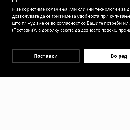
⟶
Детални информации за начините н
Ние користиме колачиња или слични технологии за да
дозволувате да се грижиме за удобноста при купувањ
Политика на враќање
што ги нудиме се во согласност со Вашите потреби ил
(Поставки)“, а доколку сакате да дознаете повеќе, проч
Кога ќе ја примите нарачката, имате 30 
спроведе поврат на сите несакани или
сакате да направите бесплатен поврат 
направите во нашите продавници. Исто
Поставки
Во ред
го вратите со начинот на испораката п
одговорноста при оваа опција ја сносит
⟶
Политика на поврат