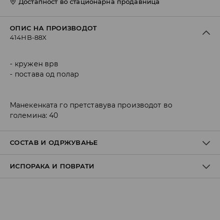
Достапност во стационарна продавница
ОПИС НА ПРОИЗВОДОТ
414HB-88X
кружен врв
постава од полар
Манекенката го претставува производот во
големина: 40
СОСТАВ И ОДРЖУВАЊЕ
ИСПОРАКА И ПОВРАТИ
ГОРЕН
:
100% ПОЛИЕСТЕР
ВЛОШКА
:
100% ПОЛИЕСТЕР
ПОТПЛАТ
:
100% TPR
Политика на испорака
ДА НЕ СЕ ИЗБЕЛУВА
Преземање во продавница