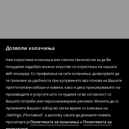
несоодветни производи. Ако сакате да направите
бесплатен поврат на артиклите, тоа може да го
направите во нашите продавници. Исто така,
производот може да го вратите со начинот на
испораката по ваш избор (трошокот и одговорноста
при оваа опција ја сносите вие).
⟶
Политика на поврат
Дозволи колачиња
Ние користиме колачиња или слични технологии за да Ви
понудиме најдобро можно искуство со користење на нашата
веб-локација. Со прифаќање на сите колачиња, дозволувате да
се грижиме за удобноста при купувањето врз основа на Вашите
претпочитани избори и навики, како и дека прикажувањето на
производите и услугите што ги нудиме се во согласност со
Вашите потреби или персонализирани реклами. Можете да го
промените Вашиот избор во секое време со кликање на
„Settings, (Поставки)“, а доколку сакате да дознаете повеќе,
прочитајте ја
Политиката за колачиња
и
Политиката за
приватност
.