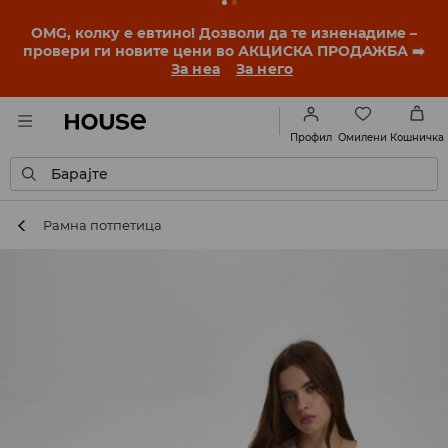
OMG, колку е евтино! Дозволи да те изненадиме –
провери ги новите цени во АКЦИСКА ПРОДАЖБА ➡️
За неа
За него
Омилени
Профил
Кошничка
Барајте
Рамна потпетица