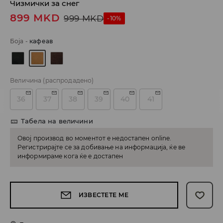
Чизмички за снег
899
MKD
999
MKD
-10%
Боја
-
кафеав
Величина
(распродадено)
36
37
38
39
40
41
Табела на величини
Овој производ во моментот е недостапен online.
Регистрирајте се за добивање на информација, ќе ве
информираме кога ќе е достапен
ИЗВЕСТЕТЕ МЕ