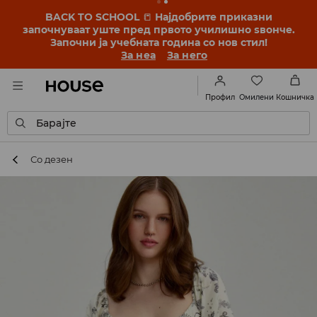
BACK TO SCHOOL
📒
Најдобрите приказни
започнуваат уште пред првото училишно ѕвонче.
Започни ја учебната година со нов стил!
За неа
За него
Омилени
Профил
Кошничка
Барајте
Со дезен