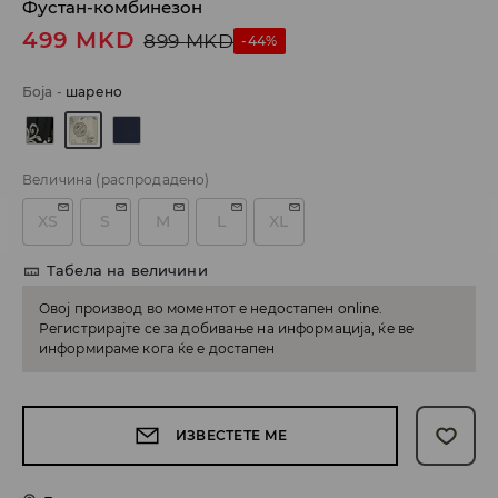
Фустан-комбинезон
499
MKD
899
MKD
-44%
Боја
-
шарено
Величина
(распродадено)
XS
S
M
L
XL
Табела на величини
Овој производ во моментот е недостапен online.
Регистрирајте се за добивање на информација, ќе ве
информираме кога ќе е достапен
ИЗВЕСТЕТЕ МЕ