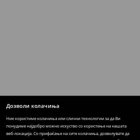
несоодветни производи. Ако сакате да направите
бесплатен поврат на артиклите, тоа може да го
направите во нашите продавници. Исто така,
производот може да го вратите со начинот на
испораката по ваш избор (трошокот и одговорноста
при оваа опција ја сносите вие).
⟶
Политика на поврат
Дозволи колачиња
Ние користиме колачиња или слични технологии за да Ви
понудиме најдобро можно искуство со користење на нашата
веб-локација. Со прифаќање на сите колачиња, дозволувате да