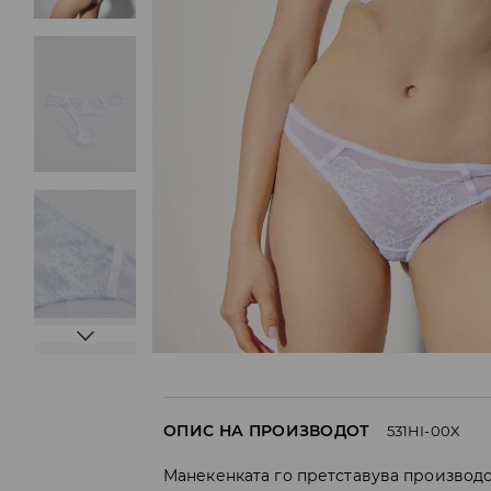
ОПИС НА ПРОИЗВОДОТ
531HI-00X
Манекенката го претставува производо