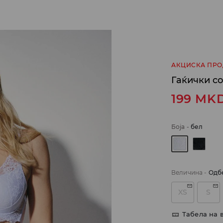
АКЦИСКА ПР
Гаќички с
199
MK
Боја
-
бел
Величина
-
Одб
XS
S
Табела на 