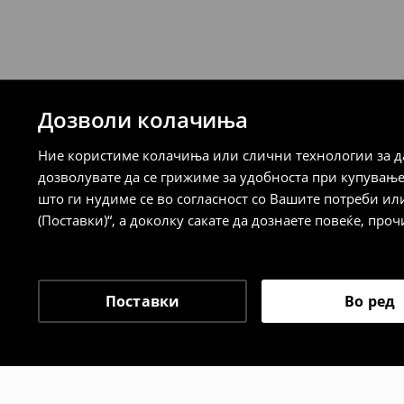
7-14 работни дена
⟶
Детални информации за испорака
⟶
Детални информации за начините н
Дозволи колачиња
Политика на враќање
Ние користиме колачиња или слични технологии за да
Кога ќе ја примите нарачката, имате 30 
дозволувате да се грижиме за удобноста при купувањ
спроведе поврат на сите несакани или
што ги нудиме се во согласност со Вашите потреби ил
сакате да направите бесплатен поврат 
(Поставки)“, а доколку сакате да дознаете повеќе, проч
направите во нашите продавници. Исто
го вратите со начинот на испораката п
одговорноста при оваа опција ја сносит
⟶
Политика на поврат
Поставки
Во ред