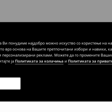
а плаќање
 Ви понудиме најдобро можно искуство со користење на на
дена од тој датум да се
ето врз основа на Вашите претпочитани избори и навики, к
 несоодветни производи. Ако
и персонализирани реклами. Можете да го промените Вашиот 
на артиклите, тоа може да го
итајте ја
Политиката за колачиња
и
Политиката за приват
 така, производот може да
о ваш избор (трошокот и
е вие).