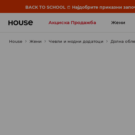
BACK TO SCHOOL
📒
Најдобрите приказни започ
Акциска Продажба
Жени
House
Жени
Чевли и модни додатоци
Долна обл