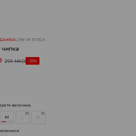
ОДАЖБА
LOW IN STOCK
о чипка
D
-33%
299
MKD
ерете величина
M
L
XL
величини