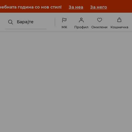
ебната година со нов стил!
За неа
За него
Барајте
MK
Профил
Омилени
Кошничка