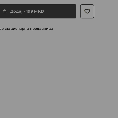
Додај
-
199
MKD
 во стационарна продавница