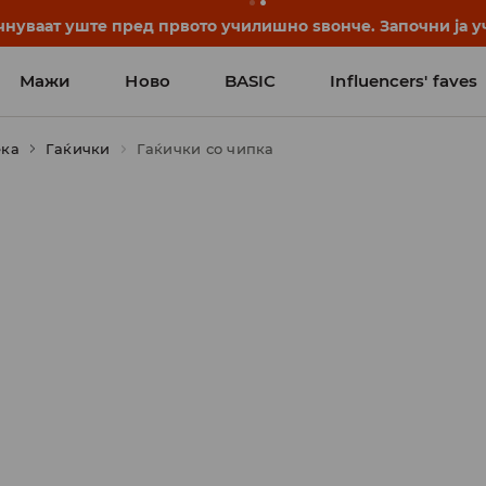
нуваат уште пред првото училишно ѕвонче. Започни ја уч
Мажи
Ново
BASIC
Influencers' faves
ека
Гаќички
Гаќички со чипка