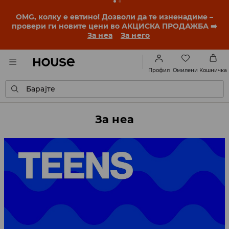
BACK TO SCHOOL
📒
Најдобрите приказни
започнуваат уште пред првото училишно ѕвонче.
Започни ја учебната година со нов стил!
За неа
За него
Омилени
Профил
Кошничка
Барајте
За неа