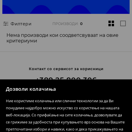
Филтери
ПРОИЗВОДИ
:
0
Нема производи кои соодветсвуваат на овие
критериуми
Контакт со сервисот за корисници
+389 25 800 306
Дозволи колачиња
Цена според ценовникот на операторот
Ние користиме колачиња или слични технологии за да Ви
Контактирајте не.
понудиме најдобро можно искуство со користење на нашата
веб-локација. Со прифаќање на сите колачиња, дозволувате да
Формулар за контакт
се грижиме за удобноста при купувањето врз основа на Вашите
Следете не
претпочитани избори и навики, како и дека прикажувањето на