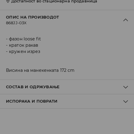
Достапност во стационарна продавница
ОПИС НА ПРОИЗВОДОТ
868JJ-03X
фазон loose fit
краток ракав
кружен изрез
Висина на манекенката 172 cm
СОСТАВ И ОДРЖУВАЊЕ
ИСПОРАКА И ПОВРАТИ
ПРВА ТКАЕНИНА
:
48% МОДАЛ, 48% ПОЛИЕСТЕР, 4% ЕЛАСТАН
ДА СЕ ПЕГЛА ИСКЛУЧИВО НА ЗАДНАТА СТРАНА
Политика на испорака
ДА НЕ СЕ ИЗБЕЛУВА
Преземање во продавница
ДА СЕ ПЕГЛА НА МАКС. ТЕМП. ОД 110° C БЕЗ ПАРЕА