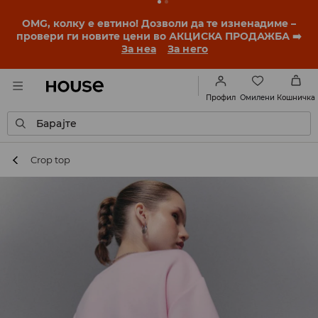
BACK TO SCHOOL
📒
Најдобрите приказни
започнуваат уште пред првото училишно ѕвонче.
Започни ја учебната година со нов стил!
За неа
За него
Омилени
Профил
Кошничка
Барајте
Crop top