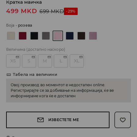
Кратка маичка
499
MKD
699
MKD
-29%
Боја
-
розева
Величина
(достапно наскоро)
XS
S
M
L
XL
Табела на величини
Овој производ во моментот е недостапен online.
Регистрирајте се за добивање на информација, ќе ве
информираме кога ќе е достапен
ИЗВЕСТЕТЕ МЕ