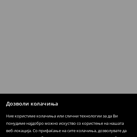
несоодветни производи. Ако сакате да направите
бесплатен поврат на артиклите, тоа може да го
направите во нашите продавници. Исто така,
производот може да го вратите со начинот на
испораката по ваш избор (трошокот и одговорноста
при оваа опција ја сносите вие).
⟶
Политика на поврат
Дозволи колачиња
Ние користиме колачиња или слични технологии за да Ви
понудиме најдобро можно искуство со користење на нашата
веб-локација. Со прифаќање на сите колачиња, дозволувате да