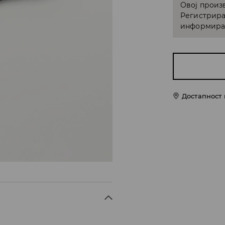
Овој произв
Регистрира
информирам
Достапност