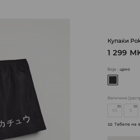
Купаќи Po
1 299
M
Боја
-
црно
Величина
(расп
XS
S
Табела на 