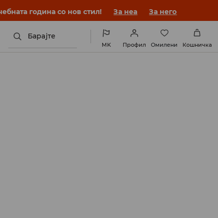
ебната година со нов стил!
За неа
За него
Барајте
MK
Профил
Омилени
Кошничка