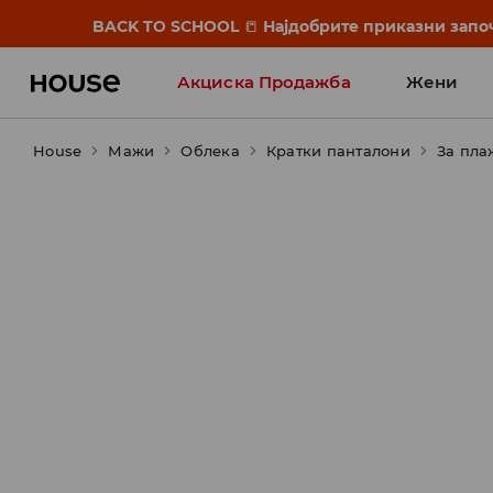
BACK TO SCHOOL
📒
Најдобрите приказни започ
Акциска Продажба
Жени
House
Мажи
Облека
Кратки панталони
За пла