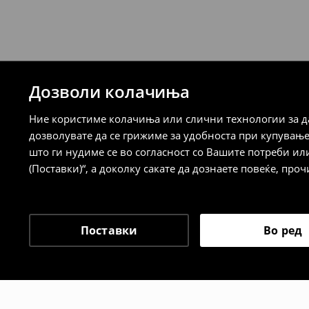
7-14 работни дена
⟶
Детални информации за испорака
⟶
Детални информации за начините н
Дозволи колачиња
Политика на враќање
Ние користиме колачиња или слични технологии за да
Кога ќе ја примите нарачката, имате 30 
дозволувате да се грижиме за удобноста при купувањ
спроведе поврат на сите несакани или
што ги нудиме се во согласност со Вашите потреби ил
сакате да направите бесплатен поврат 
(Поставки)“, а доколку сакате да дознаете повеќе, проч
направите во нашите продавници. Исто
го вратите со начинот на испораката п
одговорноста при оваа опција ја сносит
⟶
Политика на поврат
Поставки
Во ред