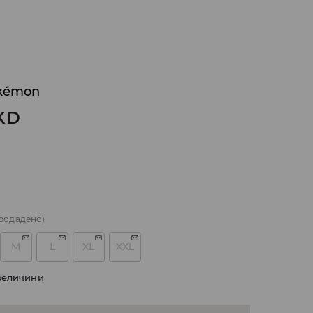
kémon
KD
родадено)
M
L
XL
XXL
величини