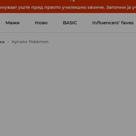
нуваат уште пред првото училишно ѕвонче. Започни ја уч
Мажи
Ново
BASIC
Influencers' faves
жа
Купаќи Pokémon