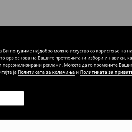
а плаќање
 Ви понудиме најдобро можно искуство со користење на на
дена од тој датум да се
ето врз основа на Вашите претпочитани избори и навики, к
 несоодветни производи. Ако
и персонализирани реклами. Можете да го промените Вашиот 
на артиклите, тоа може да го
итајте ја
Политиката за колачиња
и
Политиката за приват
 така, производот може да
о ваш избор (трошокот и
е вие).